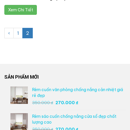
Xem Chi Tiết
‹
1
2
SẢN PHẨM MỚI
Rèm cuốn văn phòng chống nắng cản nhiệt giá
rẻ đẹp
Giá
Giá
350.000
₫
270.000
₫
gốc
hiện
là:
tại
Rèm sáo cuốn chống nắng cửa sổ đẹp chất
350.000 ₫.
là:
lượng cao
270.000 ₫.
Giá
Giá
350.000
₫
270.000
₫