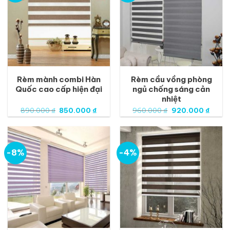
Rèm mành combi Hàn
Rèm cầu vồng phòng
Quốc cao cấp hiện đại
ngủ chống sáng cản
nhiệt
Giá
Giá
Giá
Giá
890.000
₫
850.000
₫
960.000
₫
920.000
₫
gốc
hiện
gốc
hiện
là:
tại
là:
tại
890.000 ₫.
là:
960.000 ₫.
là:
850.000 ₫.
920.0
-8%
-4%