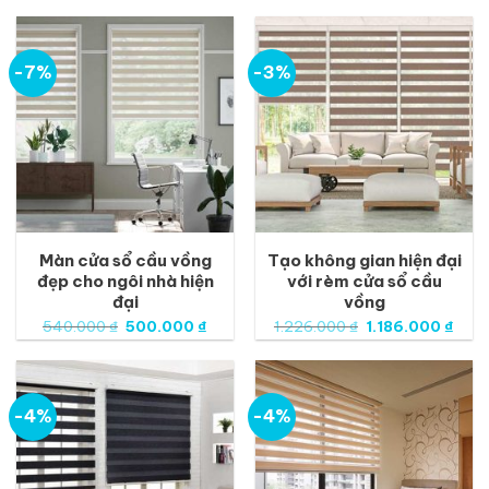
là:
tại
là:
tại
1.185.000 ₫.
là:
1.298.000 ₫.
là:
1.145.000 ₫.
1.25
-7%
-3%
Màn cửa sổ cầu vồng
Tạo không gian hiện đại
đẹp cho ngôi nhà hiện
với rèm cửa sổ cầu
đại
vồng
Giá
Giá
Giá
Giá
540.000
₫
500.000
₫
1.226.000
₫
1.186.000
₫
gốc
hiện
gốc
hiện
là:
tại
là:
tại
540.000 ₫.
là:
1.226.000 ₫.
là:
500.000 ₫.
1.186
-4%
-4%