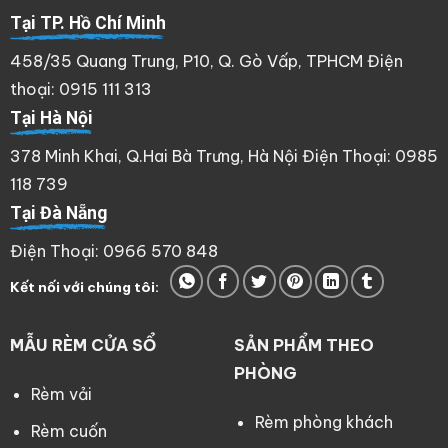
Tại TP. Hồ Chí Minh
458/35 Quang Trung, P10, Q. Gò Vấp, TPHCM Điện
thoại: 0915 111 313
Tại Hà Nội
378 Minh Khai, Q.Hai Bà Trưng, Hà Nội Điện Thoại: 0985
118 739
Tại Đà Nẵng
Điện Thoại: 0966 570 848
Kết nối với chúng tôi:
MẪU RÈM CỬA SỔ
SẢN PHẨM THEO
PHÒNG
Rèm vải
Rèm phòng khách
Rèm cuốn