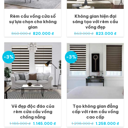
Rèm cầu vồng cửa sổ
Không gian hiện đại
sự lựa chọn cho không
sáng tạo với rèm cầu
gian
vồng đẹp
Giá
Giá
Giá
Giá
860.000
₫
820.000
₫
863.000
₫
823.000
₫
gốc
hiện
gốc
hiện
là:
tại
là:
tại
860.000 ₫.
là:
863.000 ₫.
là:
820.000 ₫.
823.0
-3%
-3%
Vẻ đẹp độc đáo của
Tạo không gian đẳng
rèm cửa cầu vồng
cấp với rèm cầu vồng
chống nắng
cao cấp
Giá
Giá
Giá
Giá
1.185.000
₫
1.145.000
₫
1.298.000
₫
1.258.000
₫
gốc
hiện
gốc
hiện