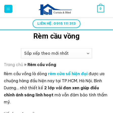
Skip
0
to
content
LIÊN HỆ: 0915 111 313
Rèm cầu vồng
Trang chủ
»
Rèm cầu vồng
Rèm cầu vồng là dòng
rèm cửa sổ hiện đại
được ưa
chuộng hàng đầu hiện nay tại TP.HCM, Hà Nội, Bình
Dương… nhờ thiết kế
2 lớp vải đan xen giúp điều
chỉnh ánh sáng linh hoạt
mà vẫn đảm bảo tính thẩm
mỹ.