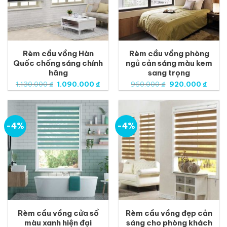
Rèm cầu vồng Hàn
Rèm cầu vồng phòng
Quốc chống sáng chính
ngủ cản sáng màu kem
hãng
sang trọng
Giá
Giá
Giá
Giá
1.130.000
₫
1.090.000
₫
960.000
₫
920.000
₫
gốc
hiện
gốc
hiện
là:
tại
là:
tại
1.130.000 ₫.
là:
960.000 ₫.
là:
1.090.000 ₫.
920.0
-4%
-4%
Rèm cầu vồng cửa sổ
Rèm cầu vồng đẹp cản
màu xanh hiện đại
sáng cho phòng khách