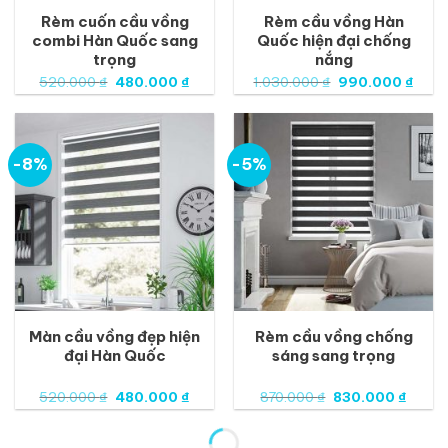
Rèm cuốn cầu vồng
Rèm cầu vồng Hàn
combi Hàn Quốc sang
Quốc hiện đại chống
trọng
nắng
Giá
Giá
Giá
Giá
520.000
₫
480.000
₫
1.030.000
₫
990.000
₫
gốc
hiện
gốc
hiện
là:
tại
là:
tại
520.000 ₫.
là:
1.030.000 ₫.
là:
480.000 ₫.
990.
-8%
-5%
Màn cầu vồng đẹp hiện
Rèm cầu vồng chống
đại Hàn Quốc
sáng sang trọng
Giá
Giá
Giá
Giá
520.000
₫
480.000
₫
870.000
₫
830.000
₫
gốc
hiện
gốc
hiện
là:
tại
là:
tại
520.000 ₫.
là:
870.000 ₫.
là:
480.000 ₫.
830.0