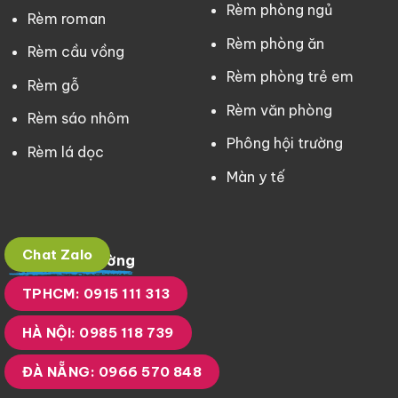
Rèm phòng ngủ
Rèm roman
Rèm phòng ăn
Rèm cầu vồng
Rèm phòng trẻ em
Rèm gỗ
Rèm văn phòng
Rèm sáo nhôm
Phông hội trường
Rèm lá dọc
Màn y tế
Chat Zalo
Bản đồ chỉ đường
TPHCM: 0915 111 313
HÀ NỘI: 0985 118 739
ĐÀ NẴNG: 0966 570 848