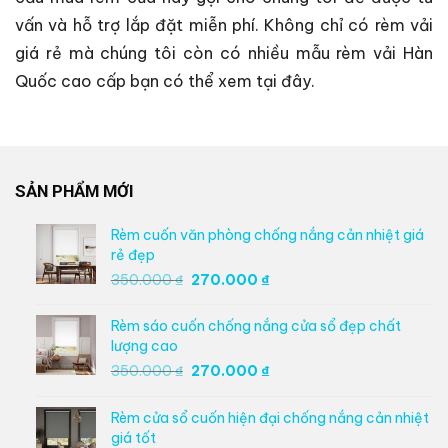
vấn và hỗ trợ lắp đặt miễn phí. Không chỉ có rèm vải
giá rẻ mà chúng tôi còn có nhiều mẫu rèm vải Hàn
Quốc cao cấp bạn có thể xem tại đây.
SẢN PHẨM MỚI
Rèm cuốn văn phòng chống nắng cản nhiệt giá
rẻ đẹp
Giá
Giá
350.000
₫
270.000
₫
gốc
hiện
là:
tại
Rèm sáo cuốn chống nắng cửa sổ đẹp chất
350.000 ₫.
là:
lượng cao
270.000 ₫.
Giá
Giá
350.000
₫
270.000
₫
gốc
hiện
là:
tại
Rèm cửa sổ cuốn hiện đại chống nắng cản nhiệt
350.000 ₫.
là:
giá tốt