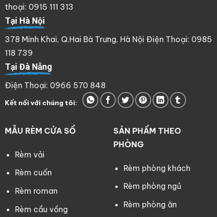
thoại: 0915 111 313
Tại Hà Nội
378 Minh Khai, Q.Hai Bà Trưng, Hà Nội Điện Thoại: 0985
118 739
Tại Đà Nẵng
Điện Thoại: 0966 570 848
Kết nối với chúng tôi:
MẪU RÈM CỬA SỔ
SẢN PHẨM THEO
PHÒNG
Rèm vải
Rèm phòng khách
Rèm cuốn
Rèm phòng ngủ
Rèm roman
Rèm phòng ăn
Rèm cầu vồng