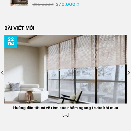
270.000 ₫.
Giá
Giá
350.000
₫
270.000
₫
gốc
hiện
là:
tại
350.000 ₫.
là:
BÀI VIẾT MỚI
270.000 ₫.
22
Th2
Hướng dẫn tất cả về rèm sáo nhôm ngang trước khi mua
[...]