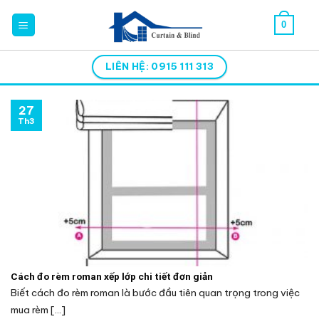
Skip
0
to
content
LIÊN HỆ: 0915 111 313
27
Th3
Cách đo rèm roman xếp lớp chi tiết đơn giản
Biết cách đo rèm roman là bước đầu tiên quan trọng trong việc
mua rèm [...]