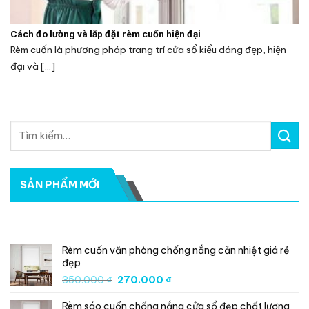
Cách đo lường và lắp đặt rèm cuốn hiện đại
Rèm cuốn là phương pháp trang trí cửa sổ kiểu dáng đẹp, hiện
đại và [...]
SẢN PHẨM MỚI
SẢN PHẨM MỚI
Rèm cuốn văn phòng chống nắng cản nhiệt giá rẻ
đẹp
Giá
Giá
350.000
₫
270.000
₫
gốc
hiện
Rèm sáo cuốn chống nắng cửa sổ đẹp chất lượng
là:
tại