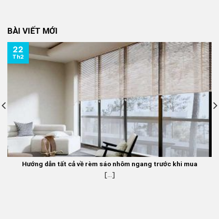
gốc
hiện
là:
tại
350.000 ₫.
là:
BÀI VIẾT MỚI
270.000 ₫.
22
Th2
Hướng dẫn tất cả về rèm sáo nhôm ngang trước khi mua
[...]