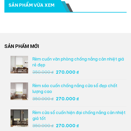
SẢN PHẨM VỪA XEM
SẢN PHẨM MỚI
Rèm cuốn văn phòng chống nắng cản nhiệt giá
rẻ đẹp
Giá
Giá
350.000
₫
270.000
₫
gốc
hiện
là:
tại
Rèm sáo cuốn chống nắng cửa sổ đẹp chất
350.000 ₫.
là:
lượng cao
270.000 ₫.
Giá
Giá
350.000
₫
270.000
₫
gốc
hiện
là:
tại
Rèm cửa sổ cuốn hiện đại chống nắng cản nhiệt
350.000 ₫.
là:
giá tốt
270.000 ₫.
Giá
Giá
350.000
₫
270.000
₫