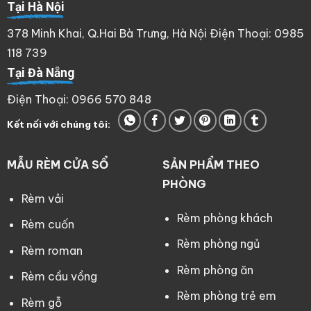
Tại Hà Nội
378 Minh Khai, Q.Hai Bà Trưng, Hà Nội Điện Thoại: 0985
118 739
Tại Đà Nẵng
Điện Thoại: 0966 570 848
Kết nối với chúng tôi:
MẪU RÈM CỬA SỔ
SẢN PHẨM THEO
PHÒNG
Rèm vải
Rèm phòng khách
Rèm cuốn
Rèm phòng ngủ
Rèm roman
Rèm phòng ăn
Rèm cầu vồng
Rèm phòng trẻ em
Rèm gỗ