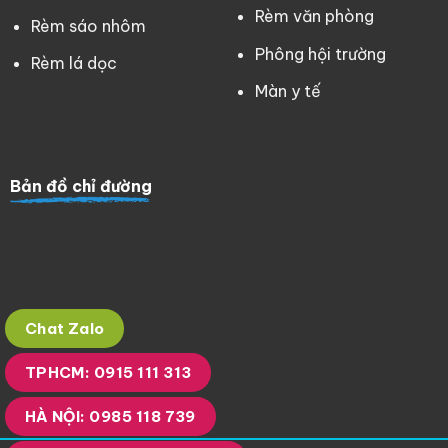
Rèm văn phòng
Rèm sáo nhôm
Phông hội trường
Rèm lá dọc
Màn y tế
Bản đồ chỉ đường
Chat Zalo
TPHCM: 0915 111 313
HÀ NỘI: 0985 118 739