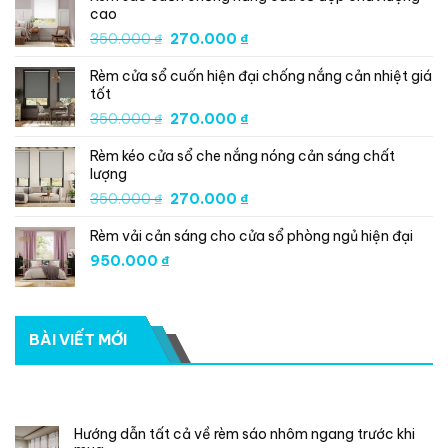
cao
350.000 ₫.
là:
Giá
Giá
350.000
₫
270.000
₫
270.000 ₫.
gốc
hiện
Rèm cửa sổ cuốn hiện đại chống nắng cản nhiệt giá
là:
tại
tốt
350.000 ₫.
là:
Giá
Giá
350.000
₫
270.000
₫
270.000 ₫.
gốc
hiện
Rèm kéo cửa sổ che nắng nóng cản sáng chất
là:
tại
lượng
350.000 ₫.
là:
Giá
Giá
350.000
₫
270.000
₫
270.000 ₫.
gốc
hiện
Rèm vải cản sáng cho cửa sổ phòng ngủ hiện đại
là:
tại
350.000 ₫.
là:
950.000
₫
270.000 ₫.
BÀI VIẾT MỚI
RECENT POSTS
Hướng dẫn tất cả về rèm sáo nhôm ngang trước khi