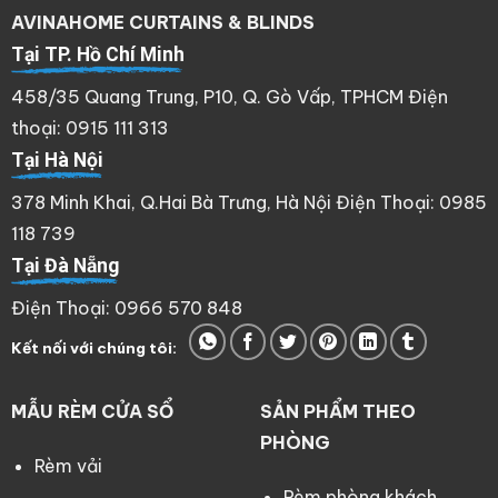
AVINAHOME CURTAINS & BLINDS
Tại TP. Hồ Chí Minh
458/35 Quang Trung, P10, Q. Gò Vấp, TPHCM Điện
thoại: 0915 111 313
Tại Hà Nội
378 Minh Khai, Q.Hai Bà Trưng, Hà Nội Điện Thoại: 0985
118 739
Tại Đà Nẵng
Điện Thoại: 0966 570 848
Kết nối với chúng tôi:
MẪU RÈM CỬA SỔ
SẢN PHẨM THEO
PHÒNG
Rèm vải
Rèm phòng khách