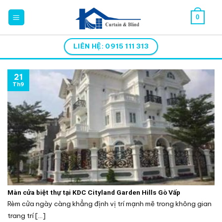
Skip
0
to
content
LIÊN HỆ: 0915 111 313
21
Th9
Màn cửa biệt thự tại KDC Cityland Garden Hills Gò Vấp
Rèm cửa ngày càng khẳng định vị trí mạnh mẽ trong không gian
trang trí [...]