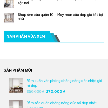
tận nơi
Shop rèm cửa quận 10 – May màn cửa đẹp giá tốt tại
nhà
SẢN PHẨM VỪA XEM
SẢN PHẨM MỚI
Rèm cuốn văn phòng chống nắng cản nhiệt giá
rẻ đẹp
Giá
Giá
350.000
₫
270.000
₫
gốc
hiện
là:
tại
Rèm sáo cuốn chống nắng cửa sổ đẹp chất
350.000 ₫.
là:
lượng cao