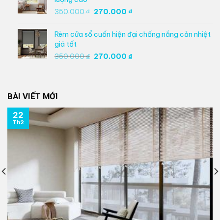
270.000 ₫.
Giá
Giá
350.000
₫
270.000
₫
gốc
hiện
là:
tại
Rèm cửa sổ cuốn hiện đại chống nắng cản nhiệt
350.000 ₫.
là:
giá tốt
270.000 ₫.
Giá
Giá
350.000
₫
270.000
₫
gốc
hiện
là:
tại
350.000 ₫.
là:
BÀI VIẾT MỚI
270.000 ₫.
22
Th2