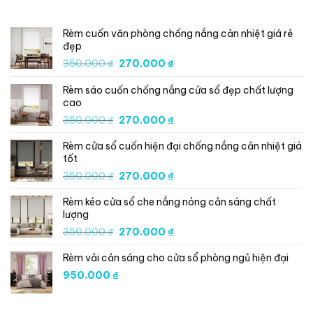
SẢN PHẨM MỚI
Rèm cuốn văn phòng chống nắng cản nhiệt giá rẻ
đẹp
Giá
Giá
350.000
₫
270.000
₫
gốc
hiện
Rèm sáo cuốn chống nắng cửa sổ đẹp chất lượng
là:
tại
cao
350.000 ₫.
là:
Giá
Giá
350.000
₫
270.000
₫
270.000 ₫.
gốc
hiện
Rèm cửa sổ cuốn hiện đại chống nắng cản nhiệt giá
là:
tại
tốt
350.000 ₫.
là:
Giá
Giá
350.000
₫
270.000
₫
270.000 ₫.
gốc
hiện
Rèm kéo cửa sổ che nắng nóng cản sáng chất
là:
tại
lượng
350.000 ₫.
là:
Giá
Giá
350.000
₫
270.000
₫
270.000 ₫.
gốc
hiện
Rèm vải cản sáng cho cửa sổ phòng ngủ hiện đại
là:
tại
350.000 ₫.
là:
950.000
₫
270.000 ₫.