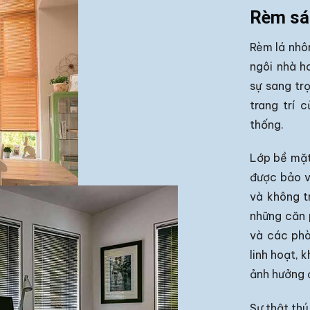
Rèm sáo
Rèm lá nhô
ngôi nhà h
sự sang tr
trang trí 
thống.
Lớp bề mặt
được bảo v
và không t
những căn 
và các phò
linh hoạt, 
ảnh hưởng 
Sự thật thú