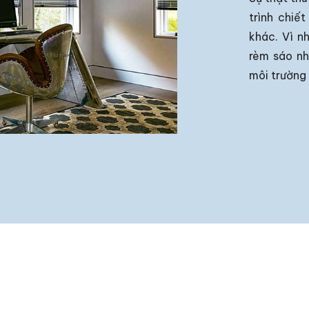
trình chiết
khác. Vì n
rèm sáo nh
môi trường