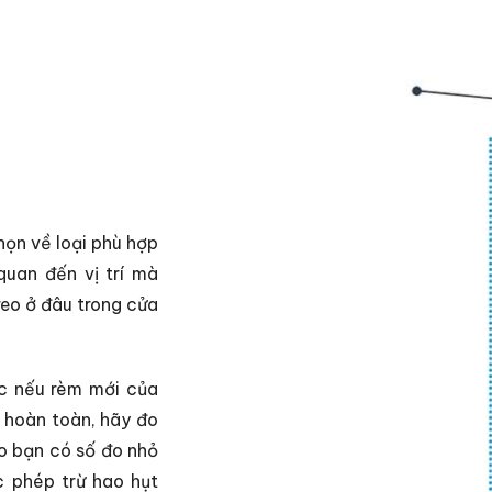
họn về loại phù hợp
quan đến vị trí mà
reo ở đâu trong cửa
c nếu rèm mới của
 hoàn toàn, hãy đo
ảo bạn có số đo nhỏ
c phép trừ hao hụt