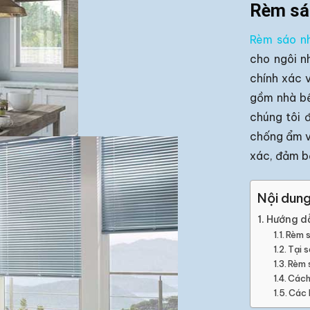
Rèm sá
Rèm sáo n
cho ngôi n
chính xác 
gồm nhà bế
chúng tôi 
chống ẩm v
xác, đảm b
Nội dun
Hướng dẫ
Rèm s
Tại 
Rèm 
Cách
Các 