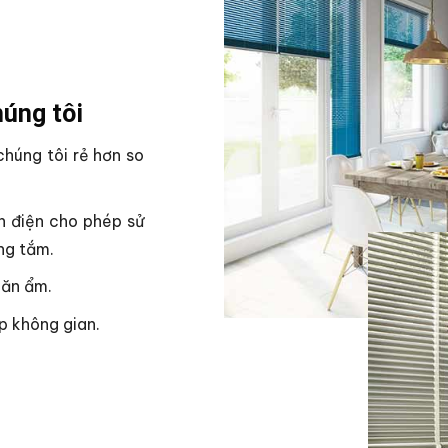
úng tôi
húng tôi rẻ hơn so
h điện cho phép sử
ng tắm.
hăn ẩm.
p không gian.