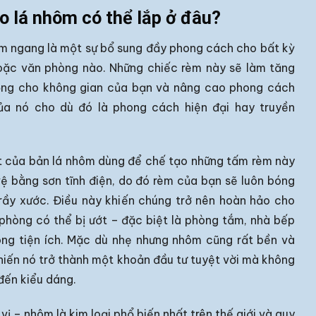
 lá nhôm có thể lắp ở đâu?
m ngang là một sự bổ sung đầy phong cách cho bất kỳ
oặc văn phòng nào. Những chiếc rèm này sẽ làm tăng
ọng cho không gian của bạn và nâng cao phong cách
của nó cho dù đó là phong cách hiện đại hay truyền
 của bản lá nhôm dùng để chế tạo những tấm rèm này
ệ bằng sơn tĩnh điện, do đó rèm của bạn sẽ luôn bóng
rầy xước. Điều này khiến chúng trở nên hoàn hảo cho
phòng có thể bị ướt – đặc biệt là phòng tắm, nhà bếp
ng tiện ích. Mặc dù nhẹ nhưng nhôm cũng rất bền và
khiến nó trở thành một khoản đầu tư tuyệt vời mà không
đến kiểu dáng.
 vị – nhôm là kim loại phổ biến nhất trên thế giới và quy