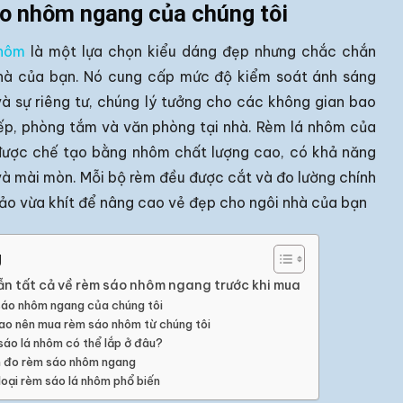
o nhôm ngang của chúng tôi
hôm
là một lựa chọn kiểu dáng đẹp nhưng chắc chắn
hà của bạn. Nó cung cấp mức độ kiểm soát ánh sáng
và sự riêng tư, chúng lý tưởng cho các không gian bao
p, phòng tắm và văn phòng tại nhà. Rèm lá nhôm của
được chế tạo bằng nhôm chất lượng cao, có khả năng
à mài mòn. Mỗi bộ rèm đều được cắt và đo lường chính
ảo vừa khít để nâng cao vẻ đẹp cho ngôi nhà của bạn
g
n tất cả về rèm sáo nhôm ngang trước khi mua
áo nhôm ngang của chúng tôi
sao nên mua rèm sáo nhôm từ chúng tôi
sáo lá nhôm có thể lắp ở đâu?
 đo rèm sáo nhôm ngang
loại rèm sáo lá nhôm phổ biến