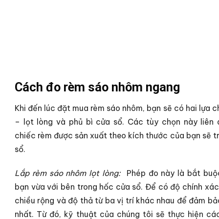
Cách đo rèm sáo nhôm ngang
Khi đến lúc đặt mua rèm sáo nhôm, bạn sẽ có hai lựa c
– lọt lòng và phủ bì cửa sổ. Các tùy chọn này liên 
chiếc rèm được sản xuất theo kích thước của bạn sẽ t
sổ.
Lắp rèm sáo nhôm lọt lòng:
Phép đo này là bắt buộ
bạn vừa với bên trong hốc cửa sổ. Để có độ chính xác
chiều rộng và độ thả từ ba vị trí khác nhau để đảm b
nhất. Từ đó, kỹ thuật của chúng tôi sẽ thực hiện cá