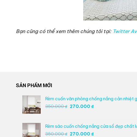
Bạn cũng có thể xem thêm chúng tôi tại:
Twitter A
SẢN PHẨM MỚI
Rèm cuốn văn phòng chống nắng cản nhiệt g
Giá
Giá
350.000
₫
270.000
₫
gốc
hiện
là:
tại
350.000 ₫.
là:
Rèm sáo cuốn chống nắng cửa sổ đẹp chất 
270.000 ₫.
Giá
Giá
350.000
₫
270.000
₫