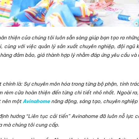
thân thiện của chúng tôi luôn sẵn sàng giúp bạn tạo ra nh
đại, cùng với việc quản lý sản xuất chuyên nghiệp, đội ng
 hàng đảm bảo, giá thành hợp lý nhằm đáp ứng yêu cầu và
chính là: Sự chuyên môn hóa trong từng bộ phận, tính trá
rèm cửa hoàn thiện đến từng chi tiết nhỏ nhất. Ngoài ra,
ất nên một
Avinahome
năng động, sáng tạo, chuyên nghiệp h
nh hướng “Liên tục cải tiến” Avinahome đã luôn nỗ lực cả
a mà chúng tôi cung cấp.