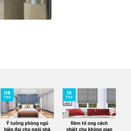
08
16
0
Th6
Th3
T
Ý tưởng phòng ngủ
Rèm tổ ong cách
hiện đại cho ngôi nhà
nhiệt cho không gian