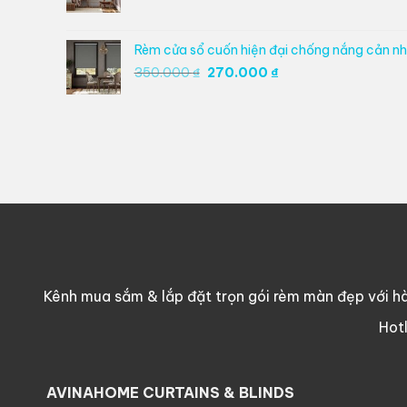
gốc
hiện
là:
tại
350.000 ₫.
là:
Rèm cửa sổ cuốn hiện đại chống nắng cản nhi
270.000 ₫.
Giá
Giá
350.000
₫
270.000
₫
gốc
hiện
là:
tại
350.000 ₫.
là:
270.000 ₫.
Kênh mua sắm & lắp đặt trọn gói rèm màn đẹp với hà
Hot
AVINAHOME CURTAINS & BLINDS