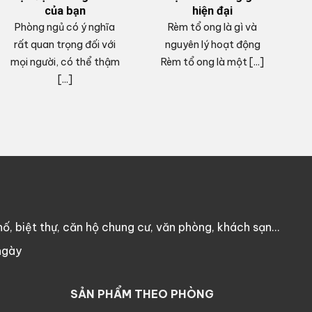
của bạn
hiện đại
Phòng ngủ có ý nghĩa
Rèm tổ ong là gì và
V
rất quan trọng đối với
nguyên lý hoạt động
mọi người, có thể thậm
Rèm tổ ong là một [...]
c
[...]
ố, biệt thự, căn hộ chung cư, văn phòng, khách sạn…
ngày
SẢN PHẨM THEO PHÒNG