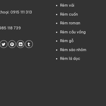
Rèm vải
oại: 0915 111 313
Rèm cuốn
Rèm roman
0985 118 739
Rèm cầu vồng
Rèm gỗ
Rèm sáo nhôm
Rèm lá dọc