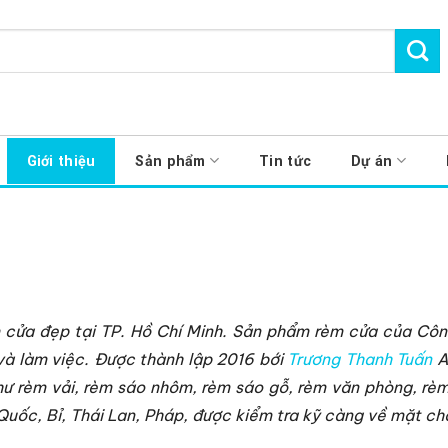
Giới thiệu
Sản phẩm
Tin tức
Dự án
m cửa đẹp tại TP. Hồ Chí Minh. Sản phẩm rèm cửa của Cô
và làm việc. Được thành lập 2016 bới
Trương Thanh Tuấn
A
ư rèm vải, rèm sáo nhôm, rèm sáo gỗ, rèm văn phòng, rèm 
uốc, Bỉ, Thái Lan, Pháp, được kiểm tra kỹ càng về mặt chất