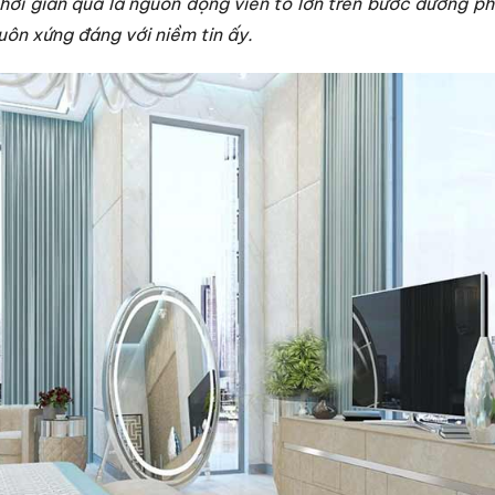
hời gian qua là nguồn động viên to lớn trên bước đường p
uôn xứng đáng với niềm tin ấy.