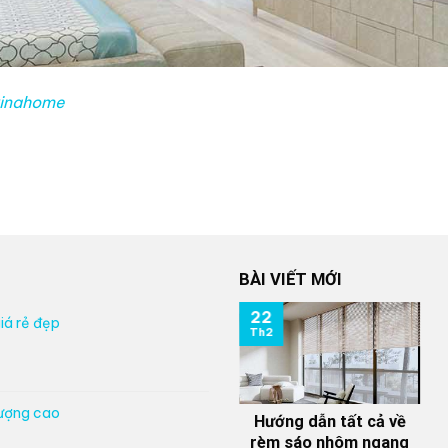
vinahome
BÀI VIẾT MỚI
22
iá rẻ đẹp
Th2
lượng cao
Hướng dẫn tất cả về
rèm sáo nhôm ngang