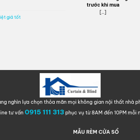
trước khi mua
[...]
ệt giá tốt
ng nghìn lựa chọn thỏa mãn mọi không gian nội thất nhà ph
0915 111 313
line tư vấn
phục vụ từ 8AM đến 10PM mỗi 
MẪU RÈM CỬA SỔ