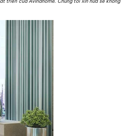
hát triển của Avinahome. Chúng tôi xin hứa sẽ không