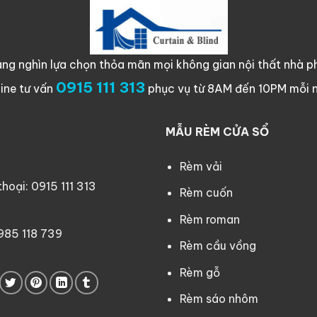
ng nghìn lựa chọn thỏa mãn mọi không gian nội thất nhà ph
0915 111 313
line tư vấn
phục vụ từ 8AM đến 10PM mỗi 
MẪU RÈM CỬA SỔ
Rèm vải
oại: 0915 111 313
Rèm cuốn
Rèm roman
0985 118 739
Rèm cầu vồng
Rèm gỗ
Rèm sáo nhôm