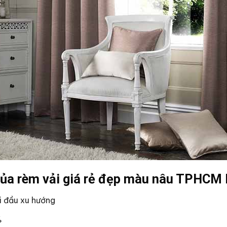
của rèm vải giá rẻ đẹp màu nâu TPHC
i đầu xu hướng
%