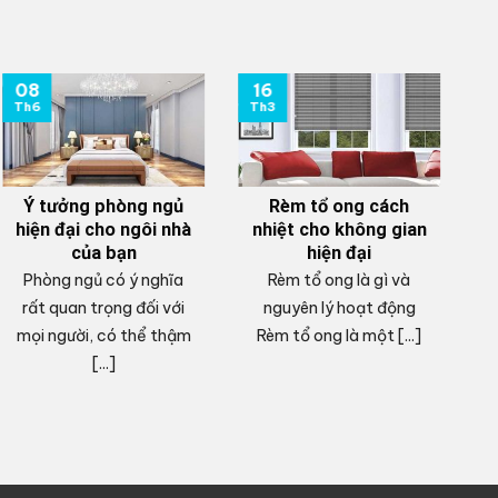
08
16
0
Th6
Th3
T
Ý tưởng phòng ngủ
Rèm tổ ong cách
hiện đại cho ngôi nhà
nhiệt cho không gian
của bạn
hiện đại
Phòng ngủ có ý nghĩa
Rèm tổ ong là gì và
V
rất quan trọng đối với
nguyên lý hoạt động
mọi người, có thể thậm
Rèm tổ ong là một [...]
c
[...]