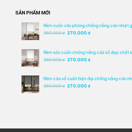
SẢN PHẨM MỚI
Rèm cuốn văn phòng chống nắng cản nhiệt g
Giá
Giá
350.000
₫
270.000
₫
gốc
hiện
là:
tại
350.000 ₫.
là:
Rèm sáo cuốn chống nắng cửa sổ đẹp chất 
270.000 ₫.
Giá
Giá
350.000
₫
270.000
₫
gốc
hiện
là:
tại
350.000 ₫.
là:
Rèm cửa sổ cuốn hiện đại chống nắng cản nhi
270.000 ₫.
Giá
Giá
350.000
₫
270.000
₫
gốc
hiện
là:
tại
350.000 ₫.
là:
270.000 ₫.