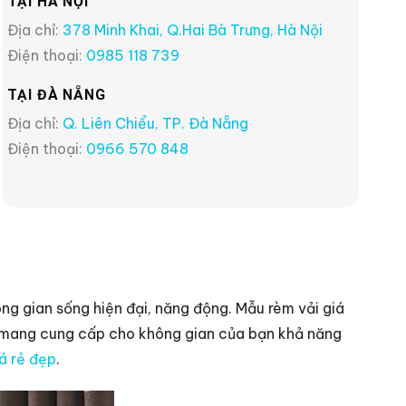
TẠI HÀ NỘI
Địa chỉ:
378 Minh Khai, Q.Hai Bà Trưng, Hà Nội
Điện thoại:
0985 118 739
TẠI ĐÀ NẴNG
Địa chỉ:
Q. Liên Chiểu, TP. Đà Nẵng
Điện thoại:
0966 570 848
g gian sống hiện đại, năng động. Mẫu rèm vải giá
ớp mang cung cấp cho không gian của bạn khả năng
iá rẻ đẹp
.