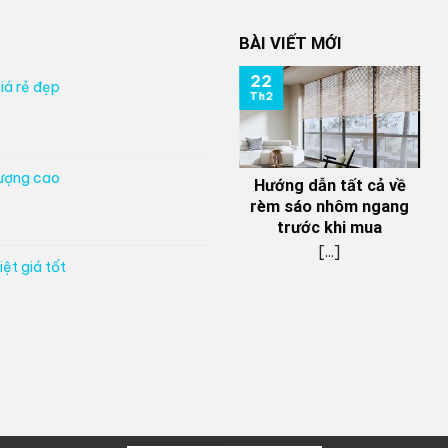
BÀI VIẾT MỚI
22
iá rẻ đẹp
Th2
lượng cao
Hướng dẫn tất cả về
rèm sáo nhôm ngang
trước khi mua
[...]
ệt giá tốt