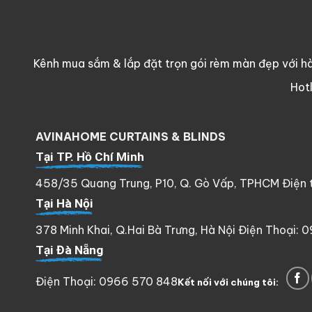
Kênh mua sắm & lắp đặt trọn gói rèm màn đẹp với hà
Hot
AVINAHOME CURTAINS & BLINDS
Tại TP. Hồ Chí Minh
458/35 Quang Trung, P10, Q. Gò Vấp, TPHCM Điện th
Tại Hà Nội
378 Minh Khai, Q.Hai Bà Trưng, Hà Nội Điện Thoại: 
Tại Đà Nẵng
Điện Thoại: 0966 570 848
Kết nối với chúng tôi: