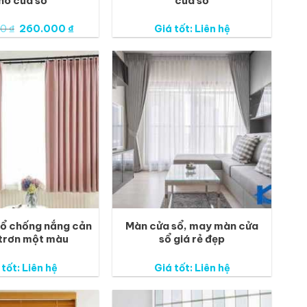
ho cửa sổ
cửa sổ
Giá
Giá
00
₫
260.000
₫
Giá tốt: Liên hệ
gốc
hiện
là:
tại
340.000 ₫.
là:
260.000 ₫.
ổ chống nắng cản
Màn cửa sổ, may màn cửa
trơn một màu
sổ giá rẻ đẹp
 tốt: Liên hệ
Giá tốt: Liên hệ