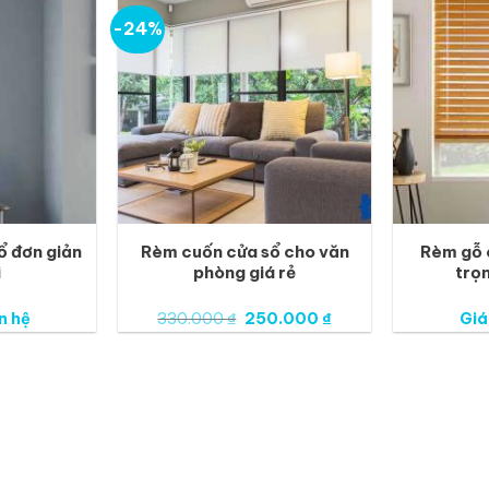
-24%
ổ đơn giản
Rèm cuốn cửa sổ cho văn
Rèm gỗ 
i
phòng giá rẻ
trọ
Giá
Giá
n hệ
330.000
₫
250.000
₫
Giá
gốc
hiện
là:
tại
330.000 ₫.
là:
250.000 ₫.