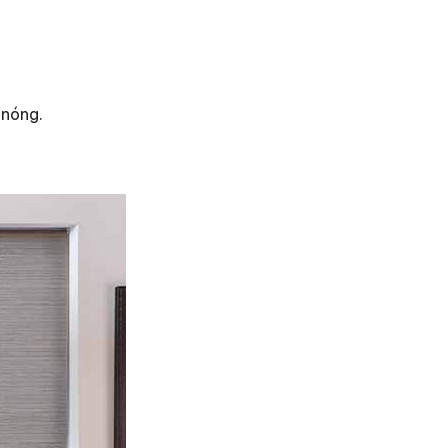
 nóng.