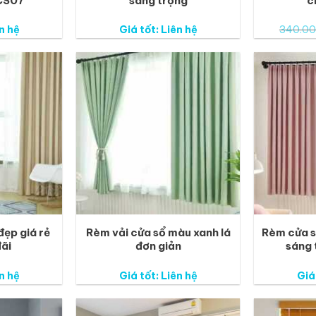
CS07
sang trọng
c
n hệ
Giá tốt: Liên hệ
340.0
ẹp giá rẻ
Rèm vải cửa sổ màu xanh lá
Rèm cửa s
đãi
đơn giản
sáng 
n hệ
Giá tốt: Liên hệ
Giá