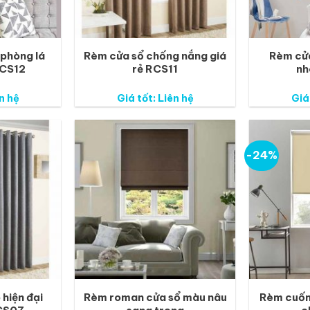
 phòng lá
Rèm cửa sổ chống nắng giá
Rèm cửa
RCS12
rẻ RCS11
nh
n hệ
Giá tốt: Liên hệ
Giá
-24%
hiện đại
Rèm roman cửa sổ màu nâu
Rèm cuốn