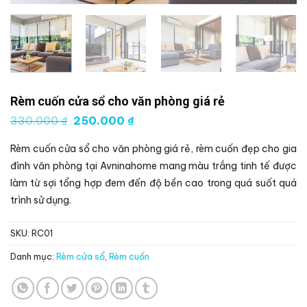
Rèm cuốn cửa sổ cho văn phòng giá rẻ
Giá
Giá
330.000
₫
250.000
₫
gốc
hiện
là:
tại
Rèm cuốn cửa sổ cho văn phòng giá rẻ, rèm cuốn đẹp cho gia
330.000 ₫.
là:
250.000 ₫.
đình văn phòng tại Avninahome mang màu trắng tinh tế được
làm từ sợi tổng hợp đem đến độ bền cao trong quá suốt quá
trình sử dụng.
SKU:
RC01
Danh mục:
Rèm cửa sổ
,
Rèm cuốn