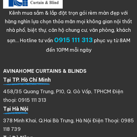
Kênh mua sắm & lắp đặt trọn gói rèm màn đẹp với
hàng nghìn lựa chọn thỏa mãn mọi không gian nội thất
nhà phố, biệt thự, căn hộ chung cư, văn phòng, khách
0915 111 313
sạn…
Hotline tư vấn
phục vụ từ 8AM
đến 10PM mỗi ngày
AVINAHOME CURTAINS & BLINDS
Tại TP. Hồ Chí Minh
458/35 Quang Trung, P10, Q. Gò Vấp, TPHCM Điện
thoại: 0915 111 313
Tại Hà Nội
378 Minh Khai, Q.Hai Bà Trưng, Hà Nội Điện Thoại: 0985
118 739