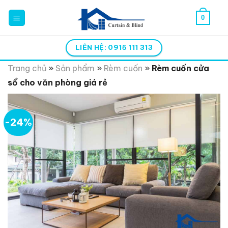
Skip
0
to
content
LIÊN HỆ: 0915 111 313
Trang chủ
»
Sản phẩm
»
Rèm cuốn
»
Rèm cuốn cửa
sổ cho văn phòng giá rẻ
-24%