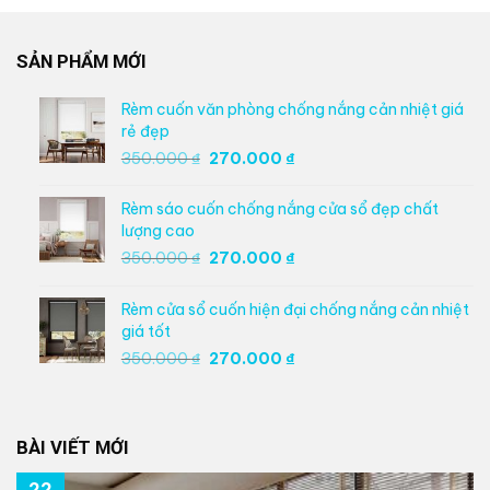
SẢN PHẨM MỚI
Rèm cuốn văn phòng chống nắng cản nhiệt giá
rẻ đẹp
Giá
Giá
350.000
₫
270.000
₫
gốc
hiện
là:
tại
Rèm sáo cuốn chống nắng cửa sổ đẹp chất
350.000 ₫.
là:
lượng cao
270.000 ₫.
Giá
Giá
350.000
₫
270.000
₫
gốc
hiện
là:
tại
Rèm cửa sổ cuốn hiện đại chống nắng cản nhiệt
350.000 ₫.
là:
giá tốt
270.000 ₫.
Giá
Giá
350.000
₫
270.000
₫
gốc
hiện
là:
tại
350.000 ₫.
là:
BÀI VIẾT MỚI
270.000 ₫.
22