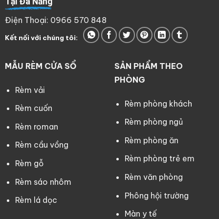
Tại Đà Nẵng
Điện Thoại: 0966 570 848
Kết nối với chúng tôi:
MẪU RÈM CỬA SỔ
SẢN PHẨM THEO
PHÒNG
Rèm vải
Rèm phòng khách
Rèm cuốn
Rèm phòng ngủ
Rèm roman
Rèm phòng ăn
Rèm cầu vồng
Rèm phòng trẻ em
Rèm gỗ
Rèm văn phòng
Rèm sáo nhôm
Phông hội trường
Rèm lá dọc
Màn y tế