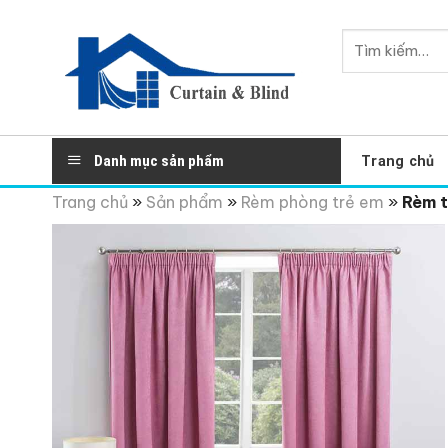
Skip
to
Tìm
content
kiếm:
Danh mục sản phẩm
Trang chủ
Trang chủ
»
Sản phẩm
»
Rèm phòng trẻ em
»
Rèm t