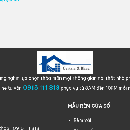
ng nghìn lựa chọn thỏa mãn mọi không gian nội thất nhà ph
0915 111 313
line tư vấn
phục vụ từ 8AM đến 10PM mỗi 
MẪU RÈM CỬA SỔ
Rèm vải
oại: 0915 111 313