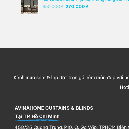
270.000 ₫.
Giá
Giá
350.000
₫
270.000
₫
gốc
hiện
là:
tại
350.000 ₫.
là:
270.000 ₫.
Kênh mua sắm & lắp đặt trọn gói rèm màn đẹp với hà
Hot
AVINAHOME CURTAINS & BLINDS
Tại TP. Hồ Chí Minh
458/35 Quang Trung, P10, Q. Gò Vấp, TPHCM Điện th