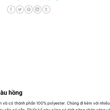
màu hồng
 và có thành phần 100% polyester. Chúng đi kèm với nhiều
àu sắc có sẵn. Thiết kế này cũng có tính năng chặn sáng và