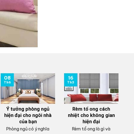
08
16
0
Th6
Th3
T
Ý tưởng phòng ngủ
Rèm tổ ong cách
hiện đại cho ngôi nhà
nhiệt cho không gian
của bạn
hiện đại
Phòng ngủ có ý nghĩa
Rèm tổ ong là gì và
V