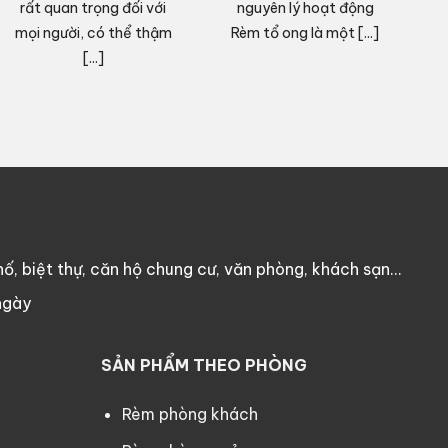
rất quan trọng đối với
nguyên lý hoạt động
mọi người, có thể thậm
Rèm tổ ong là một [...]
c
[...]
ố, biệt thự, căn hộ chung cư, văn phòng, khách sạn…
ngày
SẢN PHẨM THEO PHÒNG
Rèm phòng khách