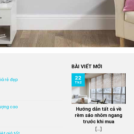
BÀI VIẾT MỚI
22
iá rẻ đẹp
Th2
lượng cao
Hướng dẫn tất cả về
rèm sáo nhôm ngang
trước khi mua
[...]
ệt giá tốt