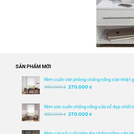
SẢN PHẨM MỚI
Rèm cuốn văn phòng chống nắng cản nhiệt g
Giá
Giá
350.000
₫
270.000
₫
gốc
hiện
là:
tại
350.000 ₫.
là:
Rèm sáo cuốn chống nắng cửa sổ đẹp chất 
270.000 ₫.
Giá
Giá
350.000
₫
270.000
₫
gốc
hiện
là:
tại
350.000 ₫.
là:
Rèm cửa sổ cuốn hiện đại chống nắng cản nhi