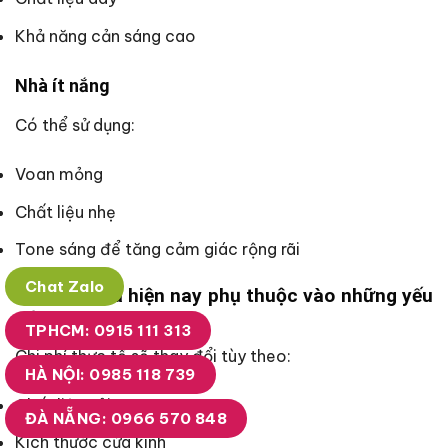
Khả năng cản sáng cao
Nhà ít nắng
Có thể sử dụng:
Voan mỏng
Chất liệu nhẹ
Tone sáng để tăng cảm giác rộng rãi
Chat Zalo
Giá rèm cửa hiện nay phụ thuộc vào những yếu
tố nào?
TPHCM: 0915 111 313
Chi phí thực tế sẽ thay đổi tùy theo:
HÀ NỘI: 0985 118 739
Chất liệu vải
ĐÀ NẴNG: 0966 570 848
Kích thước cửa kính