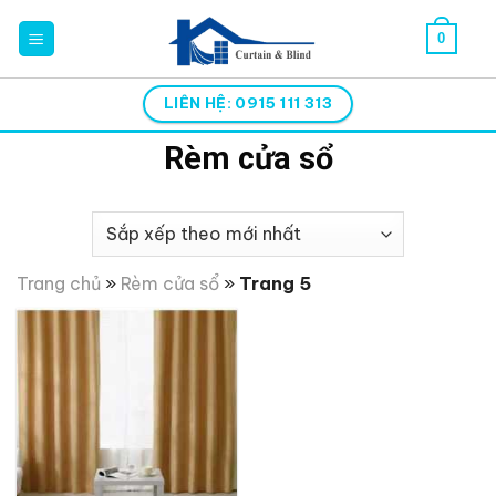
Skip
0
to
content
LIÊN HỆ: 0915 111 313
Rèm cửa sổ
Trang chủ
»
Rèm cửa sổ
»
Trang 5