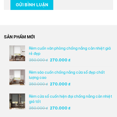
SẢN PHẨM MỚI
Rèm cuốn văn phòng chống nắng cản nhiệt giá
rẻ đẹp
Giá
Giá
350.000
₫
270.000
₫
gốc
hiện
là:
tại
Rèm sáo cuốn chống nắng cửa sổ đẹp chất
350.000 ₫.
là:
lượng cao
270.000 ₫.
Giá
Giá
350.000
₫
270.000
₫
gốc
hiện
là:
tại
Rèm cửa sổ cuốn hiện đại chống nắng cản nhiệt
350.000 ₫.
là:
giá tốt
270.000 ₫.
Giá
Giá
350.000
₫
270.000
₫
gốc
hiện