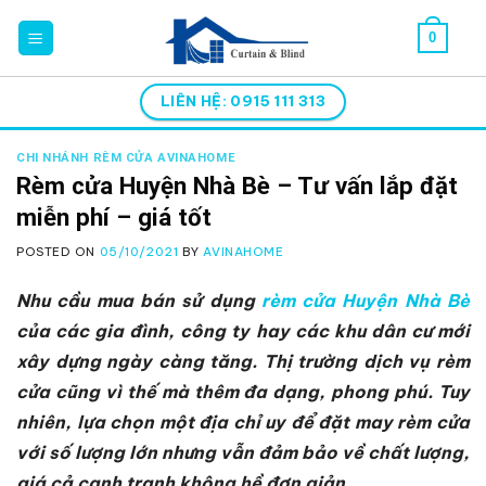
Skip
0
to
content
LIÊN HỆ: 0915 111 313
CHI NHÁNH RÈM CỬA AVINAHOME
Rèm cửa Huyện Nhà Bè – Tư vấn lắp đặt
miễn phí – giá tốt
POSTED ON
05/10/2021
BY
AVINAHOME
Nhu cầu mua bán sử dụng
rèm cửa Huyện Nhà Bè
của các gia đình, công ty hay các khu dân cư mới
xây dựng ngày càng tăng. Thị trường dịch vụ rèm
cửa cũng vì thế mà thêm đa dạng, phong phú. Tuy
nhiên, lựa chọn một địa chỉ uy để đặt may rèm cửa
với số lượng lớn nhưng vẫn đảm bảo về chất lượng,
giá cả cạnh tranh không hề đơn giản.