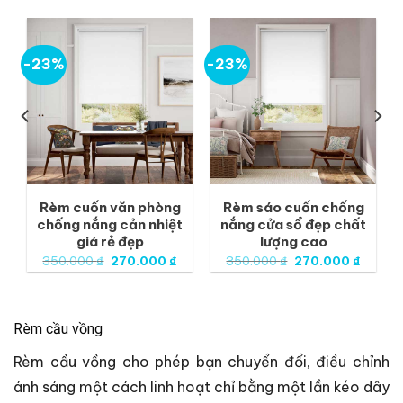
-23%
-23%
Rèm cuốn văn phòng
Rèm sáo cuốn chống
chống nắng cản nhiệt
nắng cửa sổ đẹp chất
giá rẻ đẹp
lượng cao
iá
Giá
Giá
Giá
Giá
350.000
₫
270.000
₫
350.000
₫
270.000
₫
iện
gốc
hiện
gốc
hiện
ại
là:
tại
là:
tại
à:
350.000 ₫.
là:
350.000 ₫.
là:
70.000 ₫.
270.000 ₫.
270.000
Rèm cầu vồng
Rèm cầu vồng cho phép bạn chuyển đổi, điều chỉnh
ánh sáng một cách linh hoạt chỉ bằng một lần kéo dây