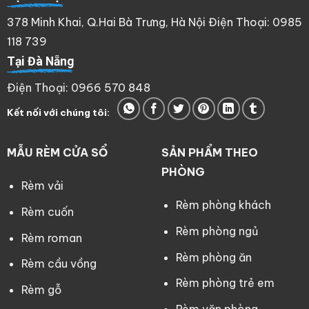
378 Minh Khai, Q.Hai Bà Trưng, Hà Nội Điện Thoại: 0985
118 739
Tại Đà Nẵng
Điện Thoại: 0966 570 848
Kết nối với chúng tôi:
MẪU RÈM CỬA SỔ
SẢN PHẨM THEO
PHÒNG
Rèm vải
Rèm phòng khách
Rèm cuốn
Rèm phòng ngủ
Rèm roman
Rèm phòng ăn
Rèm cầu vồng
Rèm phòng trẻ em
Rèm gỗ
Rèm văn phòng