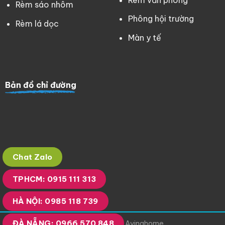
Rèm sáo nhôm
Phông hội trường
Rèm lá dọc
Màn y tế
Bản đồ chỉ đường
Chat Zalo
TPHCM: 0915 111 313
HÀ NỘI: 0985 118 739
ĐÀ NẴNG: 0966 570 848
Copyright 2023 © Avinahome