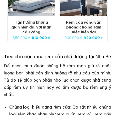
Tận hưởng không
Rèm cầu vồng văn
gian hiện đại với màn
phòng cho nơi làm
cầu vồng
việc hiện đại
Giá
Giá
Giá
Giá
Giá
850.000
₫
810.000
₫
960.000
₫
920.000
₫
hiện
gốc
hiện
gốc
hiện
tại
là:
tại
là:
tại
là:
850.000 ₫.
là:
960.000 ₫.
là:
1.145.000 ₫.
810.000 ₫.
920.00
Tiêu chí chọn mua rèm cửa chất lượng tại Nhà Bè
Để chọn mua được những bộ rèm màn giá rẻ chất
lượng bạn phải cần định hưỡng rõ nhu cầu của mình.
Từ đó sẽ giúp bạn phần nào lựa chọn được nhà cung
cấp rèm uy tín hiện nay và tìm được bộ rèm ưng ý
nhất.
Chủng loại kiểu dáng rèm cửa: Có rất nhiều chủng
loại rèm khác nhau như rèm cuốn, rèm vải, rèm cầu