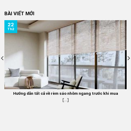
là:
tại
350.000 ₫.
là:
BÀI VIẾT MỚI
270.000 ₫.
22
Th2
Hướng dẫn tất cả về rèm sáo nhôm ngang trước khi mua
[...]