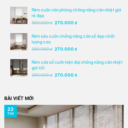
Rèm cuốn văn phòng chống nắng cản nhiệt giá
rẻ đẹp
Giá
Giá
350.000
₫
270.000
₫
gốc
hiện
là:
tại
Rèm sáo cuốn chống nắng cửa sổ đẹp chất
350.000 ₫.
là:
lượng cao
270.000 ₫.
Giá
Giá
350.000
₫
270.000
₫
gốc
hiện
là:
tại
Rèm cửa sổ cuốn hiện đại chống nắng cản nhiệt
350.000 ₫.
là:
giá tốt
270.000 ₫.
Giá
Giá
350.000
₫
270.000
₫
gốc
hiện
là:
tại
350.000 ₫.
là:
BÀI VIẾT MỚI
270.000 ₫.
22
Th2