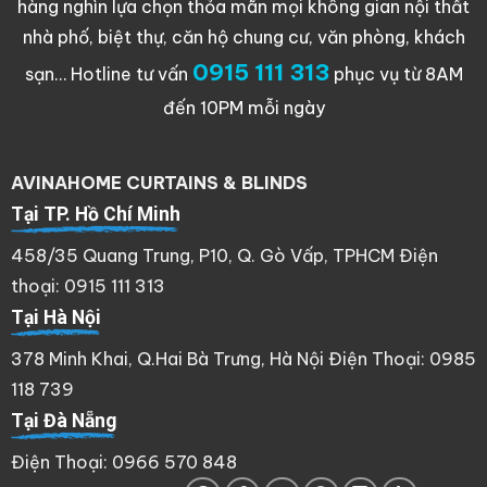
hàng nghìn lựa chọn thỏa mãn mọi không gian nội thất
nhà phố, biệt thự, căn hộ chung cư, văn phòng, khách
0915 111 313
sạn…
Hotline tư vấn
phục vụ từ 8AM
đến 10PM mỗi ngày
AVINAHOME CURTAINS & BLINDS
Tại TP. Hồ Chí Minh
458/35 Quang Trung, P10, Q. Gò Vấp, TPHCM Điện
thoại: 0915 111 313
Tại Hà Nội
378 Minh Khai, Q.Hai Bà Trưng, Hà Nội Điện Thoại: 0985
118 739
Tại Đà Nẵng
Điện Thoại: 0966 570 848