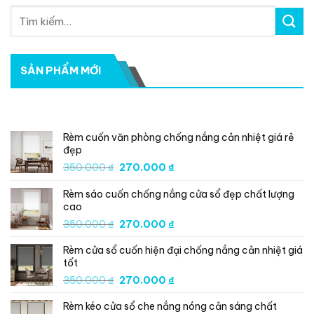
SẢN PHẨM MỚI
SẢN PHẨM MỚI
Rèm cuốn văn phòng chống nắng cản nhiệt giá rẻ
đẹp
Giá
Giá
350.000
₫
270.000
₫
gốc
hiện
Rèm sáo cuốn chống nắng cửa sổ đẹp chất lượng
là:
tại
cao
350.000 ₫.
là:
Giá
Giá
350.000
₫
270.000
₫
270.000 ₫.
gốc
hiện
Rèm cửa sổ cuốn hiện đại chống nắng cản nhiệt giá
là:
tại
tốt
350.000 ₫.
là:
Giá
Giá
350.000
₫
270.000
₫
270.000 ₫.
gốc
hiện
Rèm kéo cửa sổ che nắng nóng cản sáng chất
là:
tại