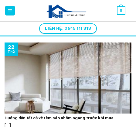
Skip
0
to
content
LIÊN HỆ: 0915 111 313
22
Th2
Hướng dẫn tất cả về rèm sáo nhôm ngang trước khi mua
[...]