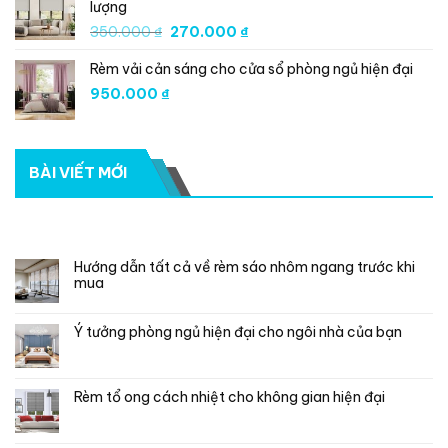
lượng
350.000 ₫.
là:
Giá
Giá
350.000
₫
270.000
₫
270.000 ₫.
gốc
hiện
Rèm vải cản sáng cho cửa sổ phòng ngủ hiện đại
là:
tại
350.000 ₫.
là:
950.000
₫
270.000 ₫.
BÀI VIẾT MỚI
RECENT POSTS
Hướng dẫn tất cả về rèm sáo nhôm ngang trước khi
mua
Ý tưởng phòng ngủ hiện đại cho ngôi nhà của bạn
Rèm tổ ong cách nhiệt cho không gian hiện đại