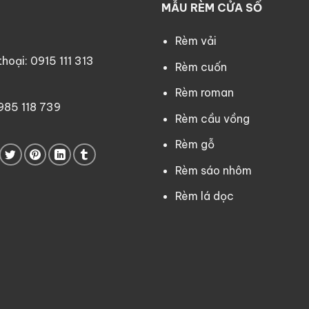
MẪU RÈM CỬA SỔ
Rèm vải
oại: 0915 111 313
Rèm cuốn
Rèm roman
0985 118 739
Rèm cầu vồng
Rèm gỗ
Rèm sáo nhôm
Rèm lá dọc