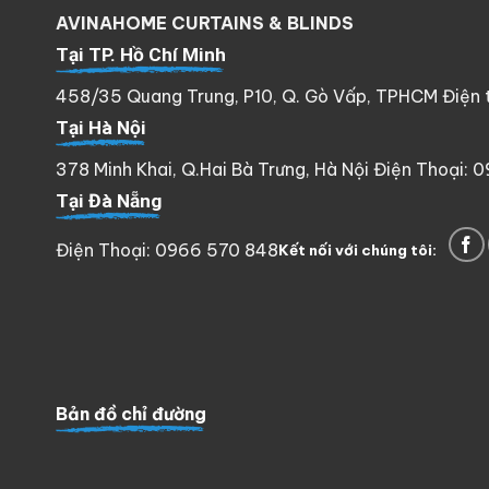
AVINAHOME CURTAINS & BLINDS
Tại TP. Hồ Chí Minh
458/35 Quang Trung, P10, Q. Gò Vấp, TPHCM Điện th
Tại Hà Nội
378 Minh Khai, Q.Hai Bà Trưng, Hà Nội Điện Thoại: 
Tại Đà Nẵng
Điện Thoại: 0966 570 848
Kết nối với chúng tôi:
Bản đồ chỉ đường