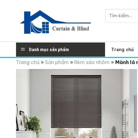
Skip
to
Tìm
content
kiếm:
Danh mục sản phẩm
Trang chủ
Trang chủ
»
Sản phẩm
»
Rèm sáo nhôm
»
Mành lá 