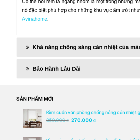
Có thể nói rèm lá ngang nhôm là một trong những mẫu
nó đặc biệt phù hợp cho những khu vực ẩm ướt như
Avinahome
.
Khả năng chống sáng cản nhiệt của mà
Bảo Hành Lâu Dài
SẢN PHẨM MỚI
Rèm cuốn văn phòng chống nắng cản nhiệt g
Giá
Giá
350.000
₫
270.000
₫
gốc
hiện
là:
tại
350.000 ₫.
là: