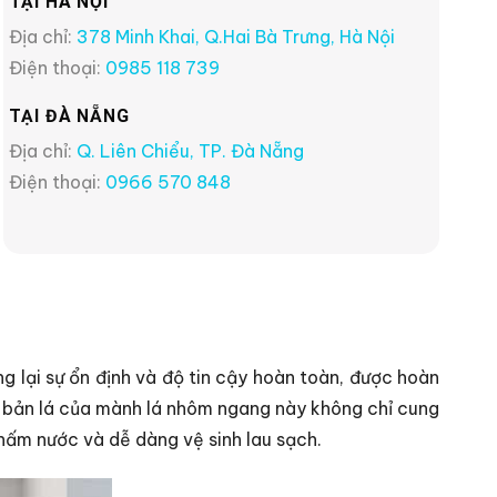
TẠI HÀ NỘI
Địa chỉ:
378 Minh Khai, Q.Hai Bà Trưng, Hà Nội
Điện thoại:
0985 118 739
TẠI ĐÀ NẴNG
Địa chỉ:
Q. Liên Chiểu, TP. Đà Nẵng
Điện thoại:
0966 570 848
ại sự ổn định và độ tin cậy hoàn toàn, được hoàn
 bản lá của mành lá nhôm ngang này không chỉ cung
hấm nước và dễ dàng vệ sinh lau sạch.