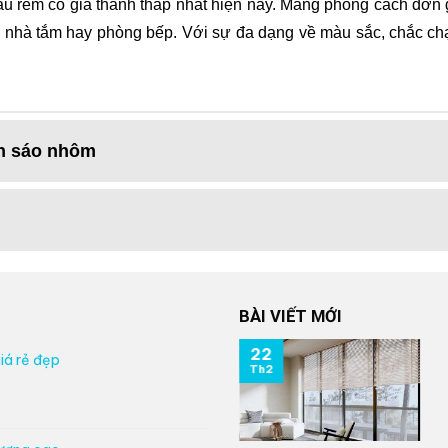
 rèm có giá thành thấp nhất hiện nay. Mang phong cách đơn gi
 nhà tắm hay phòng bếp. Với sự đa dạng về màu sắc, chắc ch
n sáo nhôm
BÀI VIẾT MỚI
22
iá rẻ đẹp
Th2