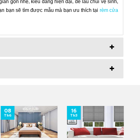
ản gọn nhẹ, kiểu dáng hiện đại, dễ lau chùi vệ sinh,
ạn bạn sẽ tìm được mẫu mà bạn ưu thích tại
rèm cửa
08
16
0
Th6
Th3
T