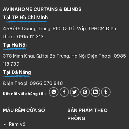
AVINAHOME CURTAINS & BLINDS
Tại TP. Hồ Chí Minh
458/35 Quang Trung, P10, Q. Gò Vấp, TPHCM Điện
thoại: 0915 111 313
Tại Hà Nội
378 Minh Khai, Q.Hai Bà Trưng, Hà Nội Điện Thoại: 0985
118 739
Tại Đà Nẵng
Điện Thoại: 0966 570 848
Kết nối với chúng tôi:
MẪU RÈM CỬA SỔ
SẢN PHẨM THEO
PHÒNG
Rèm vải