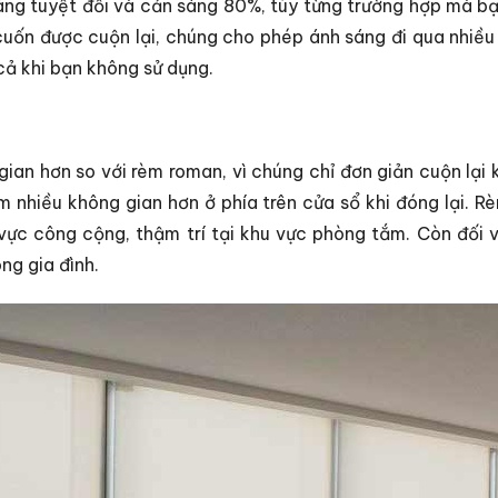
sáng tuyệt đối và cản sáng 80%, tùy từng trường hợp mà b
cuốn được cuộn lại, chúng cho phép ánh sáng đi qua nhiều 
cả khi bạn không sử dụng.
ian hơn so với rèm roman, vì chúng chỉ đơn giản cuộn lại
m nhiều không gian hơn ở phía trên cửa sổ khi đóng lại. 
vực công cộng, thậm trí tại khu vực phòng tắm. Còn đối 
ng gia đình.