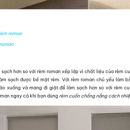
 rèm roman
 roman
sạch hơn so với rèm roman xếp lớp vì chất liệu của rèm cu
 làm sạch được bề mặt rèm. Với rèm roman chủ yếu làm bằ
háo xuống và mang đi giặt.để làm sạch hơn so với rèm c
roman ngay cả khi bạn dùng
rèm cuốn chống nắng cách nhiệ