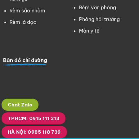
Rèm văn phòng
Rèm sáo nhôm
Phông hội trường
Rèm lá dọc
Màn y tế
Bản đồ chỉ đường
Chat Zalo
TPHCM: 0915 111 313
HÀ NỘI: 0985 118 739