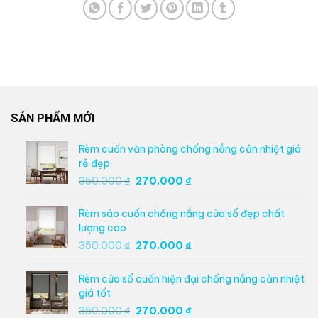
SẢN PHẨM MỚI
Rèm cuốn văn phòng chống nắng cản nhiệt giá
rẻ đẹp
Giá
Giá
350.000
₫
270.000
₫
gốc
hiện
là:
tại
Rèm sáo cuốn chống nắng cửa sổ đẹp chất
350.000 ₫.
là:
lượng cao
270.000 ₫.
Giá
Giá
350.000
₫
270.000
₫
gốc
hiện
là:
tại
Rèm cửa sổ cuốn hiện đại chống nắng cản nhiệt
350.000 ₫.
là:
giá tốt
270.000 ₫.
Giá
Giá
350.000
₫
270.000
₫