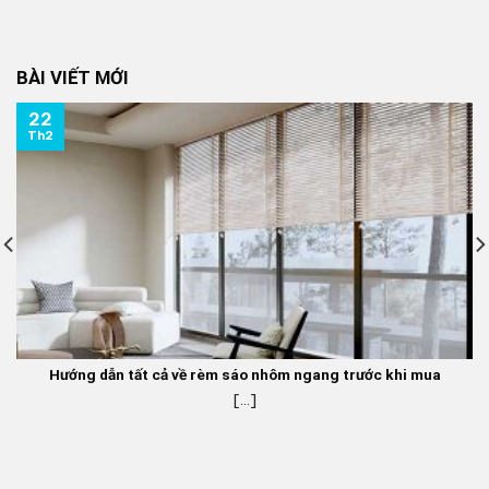
gốc
hiện
là:
tại
350.000 ₫.
là:
BÀI VIẾT MỚI
270.000 ₫.
22
Th2
Hướng dẫn tất cả về rèm sáo nhôm ngang trước khi mua
[...]