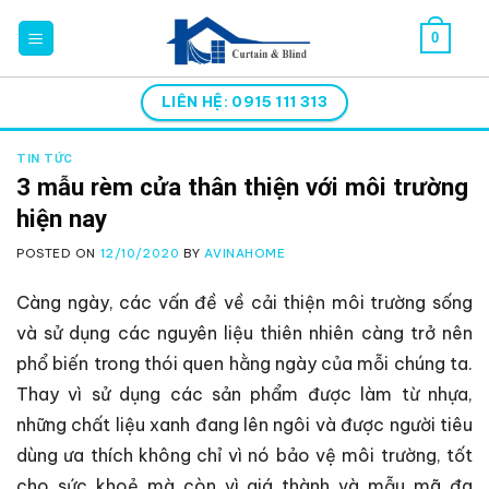
Skip
0
to
content
LIÊN HỆ: 0915 111 313
TIN TỨC
3 mẫu rèm cửa thân thiện với môi trường
hiện nay
POSTED ON
12/10/2020
BY
AVINAHOME
Càng ngày, các vấn đề về cải thiện môi trường sống
và sử dụng các nguyên liệu thiên nhiên càng trở nên
phổ biến trong thói quen hằng ngày của mỗi chúng ta.
Thay vì sử dụng các sản phẩm được làm từ nhựa,
những chất liệu xanh đang lên ngôi và được người tiêu
dùng ưa thích không chỉ vì nó bảo vệ môi trường, tốt
cho sức khoẻ mà còn vì giá thành và mẫu mã đa