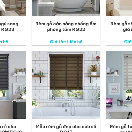
ngủ sang
Rèm gỗ cản nắng chống ẩm
Rèm gỗ sồ
i RG23
phòng tắm RG22
giá
n hệ
Giá tốt: Liên hệ
Giá
 rẻ cho
Mẫu rèm gỗ đẹp cho cửa sổ
Rèm gỗ tự