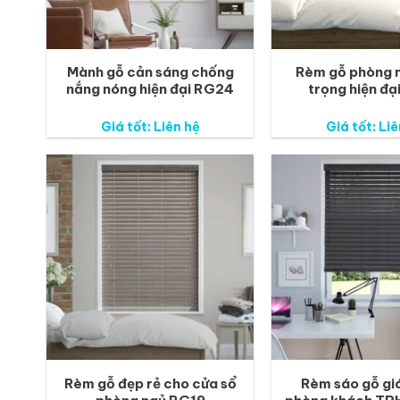
Mành gỗ cản sáng chống
Rèm gỗ phòng 
nắng nóng hiện đại RG24
trọng hiện đạ
Giá tốt: Liên hệ
Giá tốt: Liê
Rèm gỗ đẹp rẻ cho cửa sổ
Rèm sáo gỗ giá