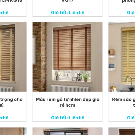
HCM RG18
RG17
phòn
n hệ
Giá tốt: Liên hệ
Giá
 trọng cho
Mẫu rèm gỗ tự nhiên đẹp giá
Rèm sáo g
gủ
rẻ hcm
n hệ
Giá tốt: Liên hệ
Giá