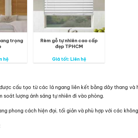
sang trọng
Rèm gỗ tự nhiên cao cấp
p
đẹp TPHCM
n hệ
Giá tốt: Liên hệ
ược cấu tạo từ các lá ngang liên kết bằng dây thang và h
m soát lượng ánh sáng tự nhiên đi vào phòng.
g phong cách hiện đại, tối giản và phù hợp với các không 
: