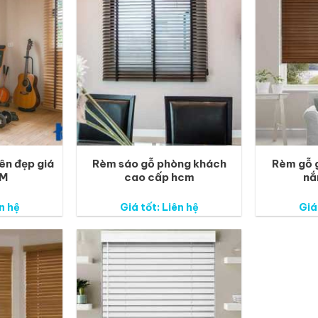
ên đẹp giá
Rèm sáo gỗ phòng khách
Rèm gỗ g
CM
cao cấp hcm
nắ
n hệ
Giá tốt: Liên hệ
Giá