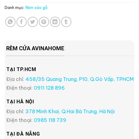
Danh mục:
Rèm sáo gỗ
RÈM CỬA AVINAHOME
TẠI TP.HCM
Địa chỉ:
458/35 Quang Trung, P10, Q.Gò Vấp, TPHCM
Điện thoại:
0911 128 896
TẠI HÀ NỘI
Địa chỉ:
378 Minh Khai, Q.Hai Bà Trưng, Hà Nội
Điện thoại:
0985 118 739
TẠI ĐÀ NẴNG