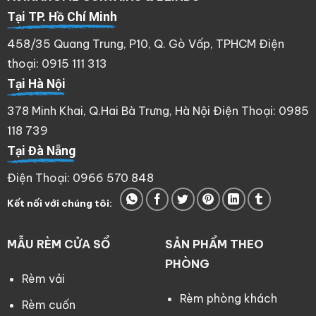
Tại TP. Hồ Chí Minh
458/35 Quang Trung, P10, Q. Gò Vấp, TPHCM Điện
thoại: 0915 111 313
Tại Hà Nội
378 Minh Khai, Q.Hai Bà Trưng, Hà Nội Điện Thoại: 0985
118 739
Tại Đà Nẵng
Điện Thoại: 0966 570 848
Kết nối với chúng tôi:
MẪU RÈM CỬA SỔ
SẢN PHẨM THEO
PHÒNG
Rèm vải
Rèm phòng khách
Rèm cuốn