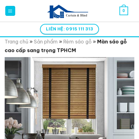
Skip
0
to
content
LIÊN HỆ: 0915 111 313
Trang chủ
»
Sản phẩm
»
Rèm sáo gỗ
»
Màn sáo gỗ
cao cấp sang trọng TPHCM