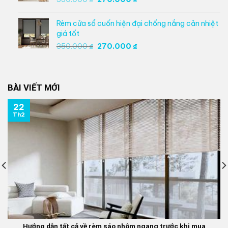
gốc
hiện
là:
tại
Rèm cửa sổ cuốn hiện đại chống nắng cản nhiệt
350.000 ₫.
là:
giá tốt
270.000 ₫.
Giá
Giá
350.000
₫
270.000
₫
gốc
hiện
là:
tại
350.000 ₫.
là:
BÀI VIẾT MỚI
270.000 ₫.
22
Th2
Hướng dẫn tất cả về rèm sáo nhôm ngang trước khi mua