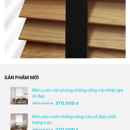
SẢN PHẨM MỚI
Rèm cuốn văn phòng chống nắng cản nhiệt giá
rẻ đẹp
Giá
Giá
350.000
₫
270.000
₫
gốc
hiện
là:
tại
Rèm sáo cuốn chống nắng cửa sổ đẹp chất
350.000 ₫.
là:
lượng cao
270.000 ₫.
Giá
Giá
350.000
₫
270.000
₫