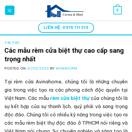
Skip
0
to
content
LIÊN HỆ: 0915 111 313
TIN TỨC
Các mẫu rèm cửa biệt thự cao cấp sang
trọng nhất
POSTED ON
31/03/2020
BY
AVINAHOME
Tại rèm cửa Avinahome, chúng tôi là những chuyên
gia trong việc tạo ra các phong cách độc quyền tại
Việt Nam. Các mẫu
rèm cửa biệt thự
của chúng tôi là
sự kết hợp của sự thanh lịch, quý phái và sang trọng
độc đáo. Chúng tôi có nhiều kỹ năng trong việc tạo ra
các mẫu rèm biệt thự độc đáo ở TPHCM nói riêng và
Việt Nam nói chung. Sự chuyên nghiệp và sáng tạo là