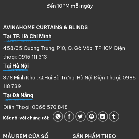
đến 10PM mỗi ngày
AVINAHOME CURTAINS & BLINDS
Tại TP. Hồ Chí Minh
458/35 Quang Trung, P10, Q. Gò Vấp, TPHCM Điện
thoại: 0915 111 313
Tại Hà Nội
378 Minh Khai, Q.Hai Bà Trưng, Hà Nội Điện Thoại: 0985
118 739
Tại Đà Nẵng
Điện Thoại: 0966 570 848
Kết nối với chúng tôi:
MẪU RÈM CỬA SỔ
SẢN PHẨM THEO