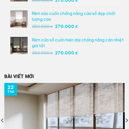
350.000
₫
270.000
₫
gốc
hiện
là:
tại
Rèm sáo cuốn chống nắng cửa sổ đẹp chất
350.000 ₫.
là:
lượng cao
270.000 ₫.
Giá
Giá
350.000
₫
270.000
₫
gốc
hiện
là:
tại
Rèm cửa sổ cuốn hiện đại chống nắng cản nhiệt
350.000 ₫.
là:
giá tốt
270.000 ₫.
Giá
Giá
350.000
₫
270.000
₫
gốc
hiện
là:
tại
350.000 ₫.
là:
BÀI VIẾT MỚI
270.000 ₫.
22
Th2