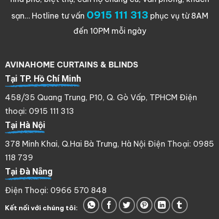
0915 111 313
sạn…
Hotline tư vấn
phục vụ từ 8AM
đến 10PM mỗi ngày
AVINAHOME CURTAINS & BLINDS
Tại TP. Hồ Chí Minh
458/35 Quang Trung, P10, Q. Gò Vấp, TPHCM Điện
thoại: 0915 111 313
Tại Hà Nội
378 Minh Khai, Q.Hai Bà Trưng, Hà Nội Điện Thoại: 0985
118 739
Tại Đà Nẵng
Điện Thoại: 0966 570 848
Kết nối với chúng tôi: