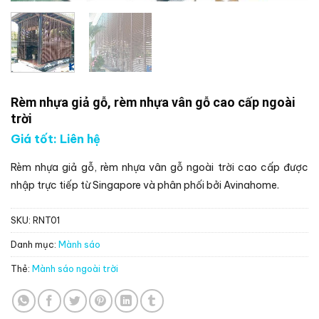
Rèm nhựa giả gỗ, rèm nhựa vân gỗ cao cấp ngoài
trời
Giá tốt: Liên hệ
Rèm nhựa giả gỗ, rèm nhựa vân gỗ ngoài trời cao cấp được
nhập trực tiếp từ Singapore và phân phối bởi Avinahome.
SKU:
RNT01
Danh mục:
Mành sáo
Thẻ:
Mành sáo ngoài trời