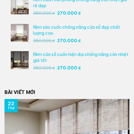
rẻ đẹp
Giá
Giá
350.000
₫
270.000
₫
gốc
hiện
là:
tại
Rèm sáo cuốn chống nắng cửa sổ đẹp chất
350.000 ₫.
là:
lượng cao
270.000 ₫.
Giá
Giá
350.000
₫
270.000
₫
gốc
hiện
là:
tại
Rèm cửa sổ cuốn hiện đại chống nắng cản nhiệt
350.000 ₫.
là:
giá tốt
270.000 ₫.
Giá
Giá
350.000
₫
270.000
₫
gốc
hiện
là:
tại
350.000 ₫.
là:
BÀI VIẾT MỚI
270.000 ₫.
22
Th2