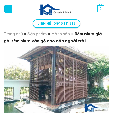
Skip
0
to
content
LIÊN HỆ: 0915 111 313
Trang chủ
»
Sản phẩm
»
Mành sáo
»
Rèm nhựa giả
gỗ, rèm nhựa vân gỗ cao cấp ngoài trời