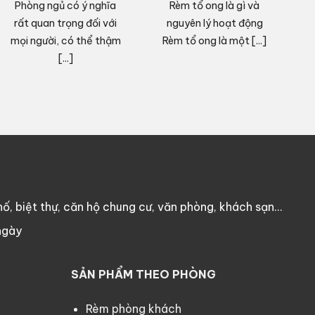
Phòng ngủ có ý nghĩa
Rèm tổ ong là gì và
V
rất quan trọng đối với
nguyên lý hoạt động
mọi người, có thể thậm
Rèm tổ ong là một [...]
c
[...]
ố, biệt thự, căn hộ chung cư, văn phòng, khách sạn…
ngày
SẢN PHẨM THEO PHÒNG
Rèm phòng khách