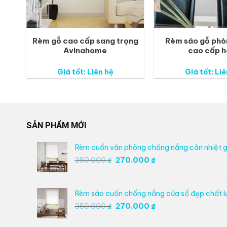
Rèm gỗ cao cấp sang trọng
Rèm sáo gỗ phò
Avinahome
cao cấp 
Giá tốt: Liên hệ
Giá tốt: Liê
SẢN PHẨM MỚI
Rèm cuốn văn phòng chống nắng cản nhiệt g
Giá
Giá
350.000
₫
270.000
₫
gốc
hiện
là:
tại
350.000 ₫.
là:
Rèm sáo cuốn chống nắng cửa sổ đẹp chất 
270.000 ₫.
Giá
Giá
350.000
₫
270.000
₫
gốc
hiện
là:
tại