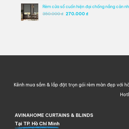
350.000 ₫.
là:
Rèm cửa sổ cuốn hiện đại chống nắng cản nhi
270.000 ₫.
Giá
Giá
350.000
₫
270.000
₫
gốc
hiện
là:
tại
350.000 ₫.
là:
270.000 ₫.
Kênh mua sắm & lắp đặt trọn gói rèm màn đẹp với hà
Hot
AVINAHOME CURTAINS & BLINDS
Tại TP. Hồ Chí Minh