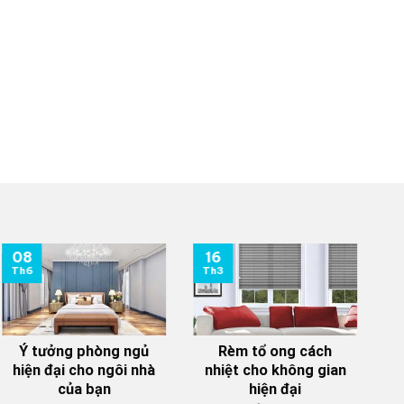
08
16
0
Th6
Th3
T
Ý tưởng phòng ngủ
Rèm tổ ong cách
hiện đại cho ngôi nhà
nhiệt cho không gian
của bạn
hiện đại