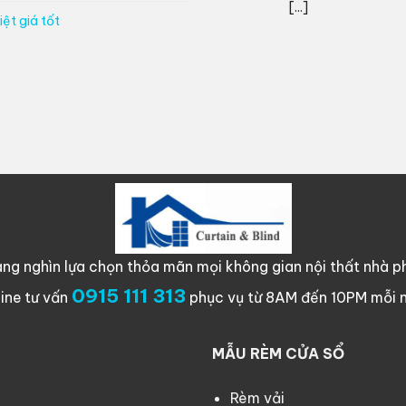
[...]
ệt giá tốt
ng nghìn lựa chọn thỏa mãn mọi không gian nội thất nhà ph
0915 111 313
line tư vấn
phục vụ từ 8AM đến 10PM mỗi 
MẪU RÈM CỬA SỔ
Rèm vải