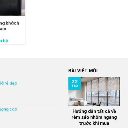
ng khách
hcm
n hệ
BÀI VIẾT MỚI
22
iá rẻ đẹp
Th2
lượng cao
Hướng dẫn tất cả về
rèm sáo nhôm ngang
trước khi mua