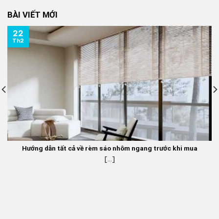
350.000 ₫.
là:
BÀI VIẾT MỚI
270.000 ₫.
22
Th2
Hướng dẫn tất cả về rèm sáo nhôm ngang trước khi mua
[...]