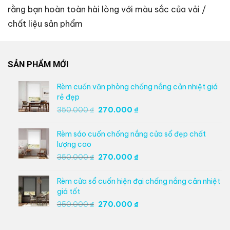
rằng bạn hoàn toàn hài lòng với màu sắc của vải /
chất liệu sản phẩm
SẢN PHẨM MỚI
Rèm cuốn văn phòng chống nắng cản nhiệt giá
rẻ đẹp
Giá
Giá
350.000
₫
270.000
₫
gốc
hiện
là:
tại
Rèm sáo cuốn chống nắng cửa sổ đẹp chất
350.000 ₫.
là:
lượng cao
270.000 ₫.
Giá
Giá
350.000
₫
270.000
₫
gốc
hiện
là:
tại
Rèm cửa sổ cuốn hiện đại chống nắng cản nhiệt
350.000 ₫.
là:
giá tốt
270.000 ₫.
Giá
Giá
350.000
₫
270.000
₫
gốc
hiện
là:
tại