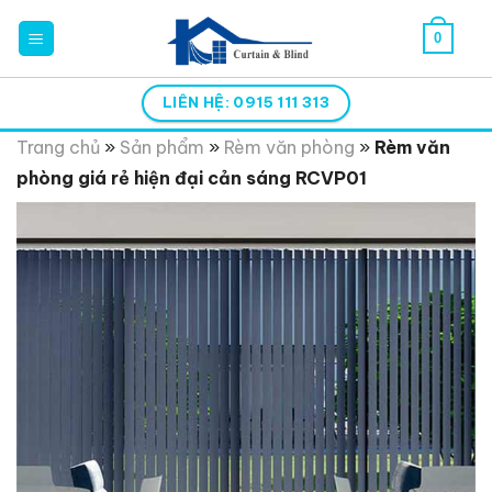
Skip
0
to
content
LIÊN HỆ: 0915 111 313
Trang chủ
»
Sản phẩm
»
Rèm văn phòng
»
Rèm văn
phòng giá rẻ hiện đại cản sáng RCVP01