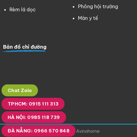
Phông hội trường
Rèm lá dọc
Màn y tế
Bản đồ chỉ đường
Chat Zalo
TPHCM: 0915 111 313
HÀ NỘI: 0985 118 739
ĐÀ NẴNG: 0966 570 848
Copyright 2023 © Avinahome