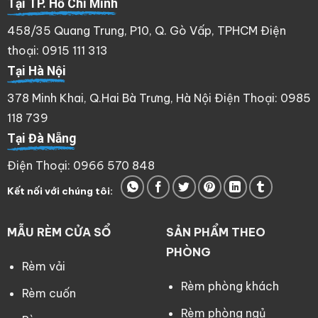
Tại TP. Hồ Chí Minh
458/35 Quang Trung, P10, Q. Gò Vấp, TPHCM Điện
thoại: 0915 111 313
Tại Hà Nội
378 Minh Khai, Q.Hai Bà Trưng, Hà Nội Điện Thoại: 0985
118 739
Tại Đà Nẵng
Điện Thoại: 0966 570 848
Kết nối với chúng tôi:
MẪU RÈM CỬA SỔ
SẢN PHẨM THEO
PHÒNG
Rèm vải
Rèm phòng khách
Rèm cuốn
Rèm phòng ngủ