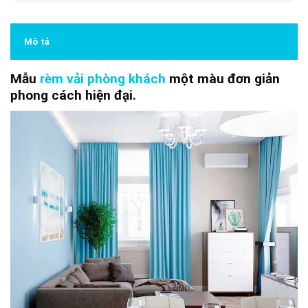
Mô tả
Mẫu
rèm vải phòng khách
một màu đơn giản
phong cách hiện đại.