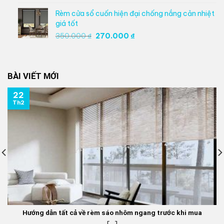
là:
tại
Rèm cửa sổ cuốn hiện đại chống nắng cản nhiệt
350.000 ₫.
là:
giá tốt
270.000 ₫.
Giá
Giá
350.000
₫
270.000
₫
gốc
hiện
là:
tại
350.000 ₫.
là:
BÀI VIẾT MỚI
270.000 ₫.
22
Th2
Hướng dẫn tất cả về rèm sáo nhôm ngang trước khi mua
[...]