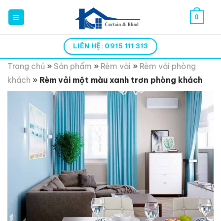
Skip
0
to
content
LIÊN HỆ: 0915 111 313
Trang chủ
»
Sản phẩm
»
Rèm vải
»
Rèm vải phòng
khách
»
Rèm vải một màu xanh trơn phòng khách