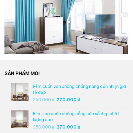
SẢN PHẨM MỚI
Rèm cuốn văn phòng chống nắng cản nhiệt giá
rẻ đẹp
Giá
Giá
350.000
₫
270.000
₫
gốc
hiện
là:
tại
Rèm sáo cuốn chống nắng cửa sổ đẹp chất
350.000 ₫.
là:
lượng cao
270.000 ₫.
Giá
Giá
350.000
₫
270.000
₫
gốc
hiện