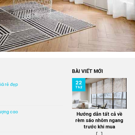
BÀI VIẾT MỚI
22
iá rẻ đẹp
Th2
lượng cao
Hướng dẫn tất cả về
rèm sáo nhôm ngang
trước khi mua
[...]