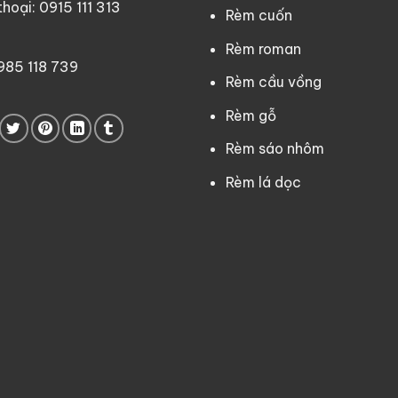
oại: 0915 111 313
Rèm cuốn
Rèm roman
0985 118 739
Rèm cầu vồng
Rèm gỗ
Rèm sáo nhôm
Rèm lá dọc