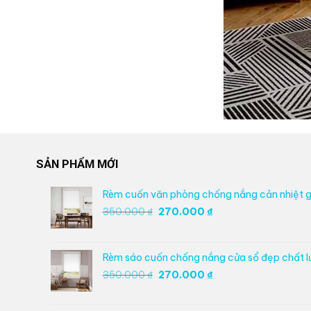
SẢN PHẨM MỚI
Rèm cuốn văn phòng chống nắng cản nhiệt g
Giá
Giá
350.000
₫
270.000
₫
gốc
hiện
là:
tại
350.000 ₫.
là:
Rèm sáo cuốn chống nắng cửa sổ đẹp chất 
270.000 ₫.
Giá
Giá
350.000
₫
270.000
₫
gốc
hiện
là:
tại