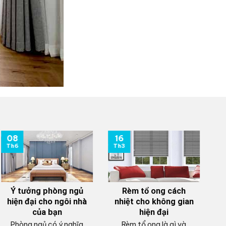
08
16
0
Th6
Th3
T
Ý tưởng phòng ngủ
Rèm tổ ong cách
hiện đại cho ngôi nhà
nhiệt cho không gian
của bạn
hiện đại
Phòng ngủ có ý nghĩa
Rèm tổ ong là gì và
V