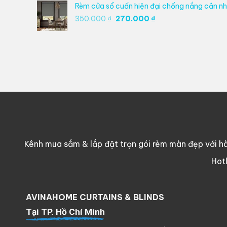
350.000 ₫.
là:
Rèm cửa sổ cuốn hiện đại chống nắng cản nhi
270.000 ₫.
Giá
Giá
350.000
₫
270.000
₫
gốc
hiện
là:
tại
350.000 ₫.
là:
270.000 ₫.
Kênh mua sắm & lắp đặt trọn gói rèm màn đẹp với hà
Hot
AVINAHOME CURTAINS & BLINDS
Tại TP. Hồ Chí Minh