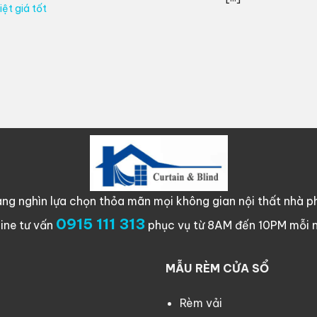
ệt giá tốt
ng nghìn lựa chọn thỏa mãn mọi không gian nội thất nhà ph
0915 111 313
line tư vấn
phục vụ từ 8AM đến 10PM mỗi 
MẪU RÈM CỬA SỔ
Rèm vải