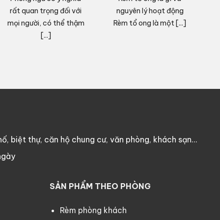
rất quan trọng đối với
nguyên lý hoạt động
mọi người, có thể thậm
Rèm tổ ong là một [...]
c
[...]
ố, biệt thự, căn hộ chung cư, văn phòng, khách sạn…
ngày
SẢN PHẨM THEO PHÒNG
Rèm phòng khách