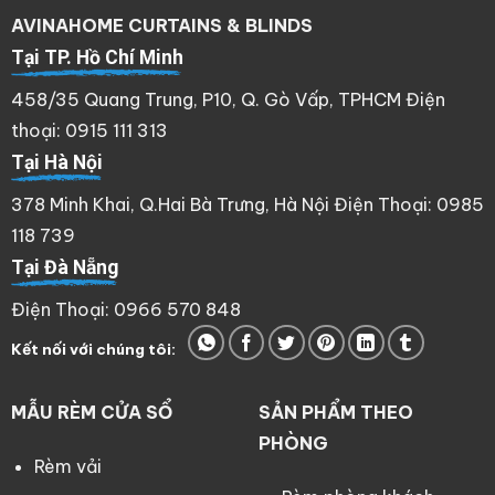
AVINAHOME CURTAINS & BLINDS
Tại TP. Hồ Chí Minh
458/35 Quang Trung, P10, Q. Gò Vấp, TPHCM Điện
thoại: 0915 111 313
Tại Hà Nội
378 Minh Khai, Q.Hai Bà Trưng, Hà Nội Điện Thoại: 0985
118 739
Tại Đà Nẵng
Điện Thoại: 0966 570 848
Kết nối với chúng tôi:
MẪU RÈM CỬA SỔ
SẢN PHẨM THEO
PHÒNG
Rèm vải