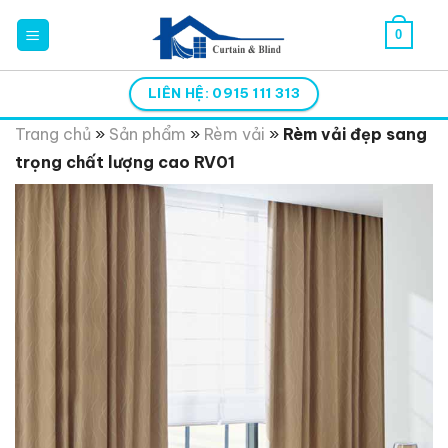
Skip
0
to
content
LIÊN HỆ: 0915 111 313
Trang chủ
»
Sản phẩm
»
Rèm vải
»
Rèm vải đẹp sang
trọng chất lượng cao RV01