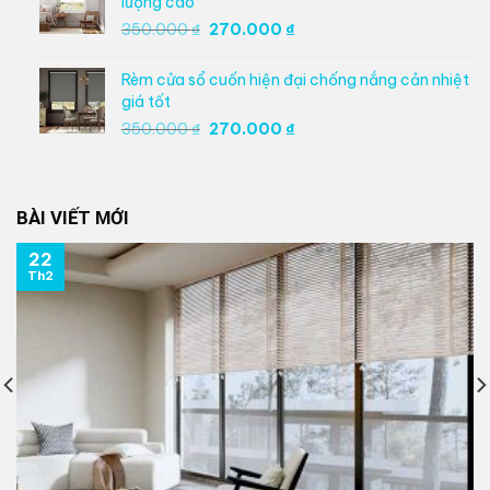
lượng cao
270.000 ₫.
Giá
Giá
350.000
₫
270.000
₫
gốc
hiện
là:
tại
Rèm cửa sổ cuốn hiện đại chống nắng cản nhiệt
350.000 ₫.
là:
giá tốt
270.000 ₫.
Giá
Giá
350.000
₫
270.000
₫
gốc
hiện
là:
tại
350.000 ₫.
là:
BÀI VIẾT MỚI
270.000 ₫.
22
Th2