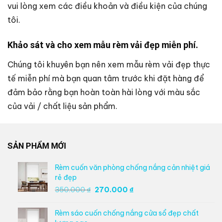
vui lòng xem các điều khoản và điều kiện của chúng
tôi.
Khảo sát và cho xem mẫu rèm vải đẹp miễn phí.
Chúng tôi khuyên bạn nên xem mẫu rèm vải đẹp thực
tế miễn phí mà bạn quan tâm trước khi đặt hàng để
đảm bảo rằng bạn hoàn toàn hài lòng với màu sắc
của vải / chất liệu sản phẩm.
SẢN PHẨM MỚI
Rèm cuốn văn phòng chống nắng cản nhiệt giá
rẻ đẹp
Giá
Giá
350.000
₫
270.000
₫
gốc
hiện
là:
tại
Rèm sáo cuốn chống nắng cửa sổ đẹp chất
350.000 ₫.
là: