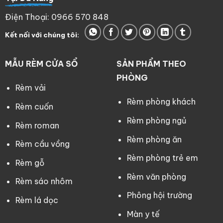
Điện Thoại: 0966 570 848
Kết nối với chúng tôi:
MẪU RÈM CỬA SỔ
SẢN PHẨM THEO
PHÒNG
Rèm vải
Rèm phòng khách
Rèm cuốn
Rèm phòng ngủ
Rèm roman
Rèm phòng ăn
Rèm cầu vồng
Rèm phòng trẻ em
Rèm gỗ
Rèm văn phòng
Rèm sáo nhôm
Phông hội trường
Rèm lá dọc
Màn y tế