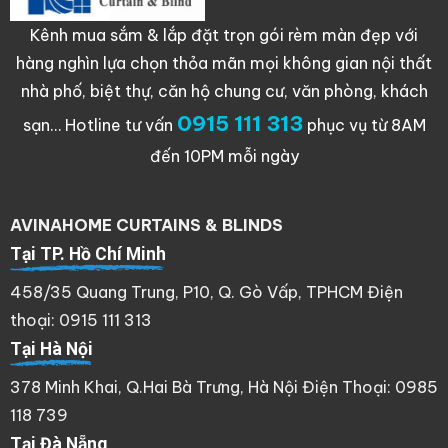
Kênh mua sắm & lắp đặt trọn gói rèm màn đẹp với
hàng nghìn lựa chọn thỏa mãn mọi không gian nội thất
nhà phố, biệt thự, căn hộ chung cư, văn phòng, khách
0915 111 313
sạn…
Hotline tư vấn
phục vụ từ 8AM
đến 10PM mỗi ngày
AVINAHOME CURTAINS & BLINDS
Tại TP. Hồ Chí Minh
458/35 Quang Trung, P10, Q. Gò Vấp, TPHCM Điện
thoại: 0915 111 313
Tại Hà Nội
378 Minh Khai, Q.Hai Bà Trưng, Hà Nội Điện Thoại: 0985
118 739
Tại Đà Nẵng