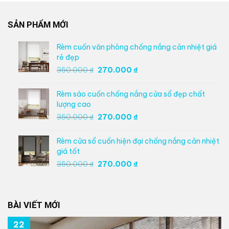
SẢN PHẨM MỚI
Rèm cuốn văn phòng chống nắng cản nhiệt giá
rẻ đẹp
Giá
Giá
350.000
₫
270.000
₫
gốc
hiện
là:
tại
Rèm sáo cuốn chống nắng cửa sổ đẹp chất
350.000 ₫.
là:
lượng cao
270.000 ₫.
Giá
Giá
350.000
₫
270.000
₫
gốc
hiện
là:
tại
Rèm cửa sổ cuốn hiện đại chống nắng cản nhiệt
350.000 ₫.
là:
giá tốt
270.000 ₫.
Giá
Giá
350.000
₫
270.000
₫
gốc
hiện
là:
tại
350.000 ₫.
là:
BÀI VIẾT MỚI
270.000 ₫.
22