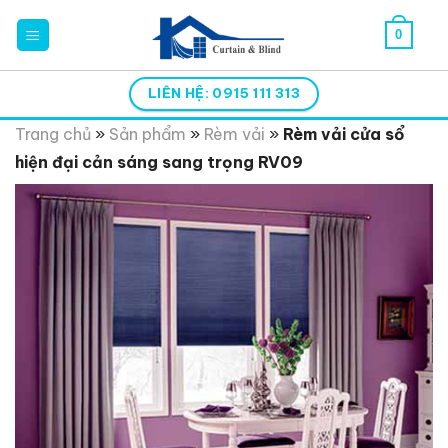
Skip
0
to
content
LIÊN HỆ: 0915 111 313
Trang chủ
»
Sản phẩm
»
Rèm vải
»
Rèm vải cửa sổ
hiện đại cản sáng sang trọng RV09