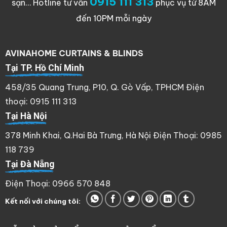
0915 111 313
sạn…
Hotline tư vấn
phục vụ từ 8AM
đến 10PM mỗi ngày
AVINAHOME CURTAINS & BLINDS
Tại TP. Hồ Chí Minh
458/35 Quang Trung, P10, Q. Gò Vấp, TPHCM Điện
thoại: 0915 111 313
Tại Hà Nội
378 Minh Khai, Q.Hai Bà Trưng, Hà Nội Điện Thoại: 0985
118 739
Tại Đà Nẵng
Điện Thoại: 0966 570 848
Kết nối với chúng tôi: