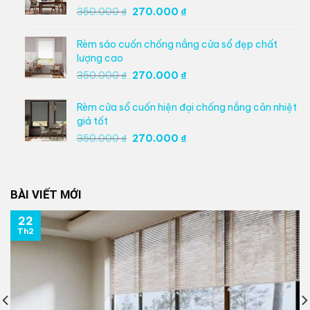
Giá
Giá
350.000
₫
270.000
₫
gốc
hiện
là:
tại
Rèm sáo cuốn chống nắng cửa sổ đẹp chất
350.000 ₫.
là:
lượng cao
270.000 ₫.
Giá
Giá
350.000
₫
270.000
₫
gốc
hiện
là:
tại
Rèm cửa sổ cuốn hiện đại chống nắng cản nhiệt
350.000 ₫.
là:
giá tốt
270.000 ₫.
Giá
Giá
350.000
₫
270.000
₫
gốc
hiện
là:
tại
350.000 ₫.
là:
BÀI VIẾT MỚI
270.000 ₫.
22
Th2