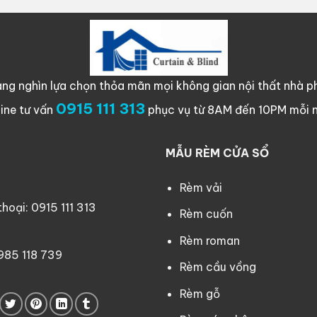
ng nghìn lựa chọn thỏa mãn mọi không gian nội thất nhà ph
0915 111 313
line tư vấn
phục vụ từ 8AM đến 10PM mỗi 
MẪU RÈM CỬA SỔ
Rèm vải
oại: 0915 111 313
Rèm cuốn
Rèm roman
0985 118 739
Rèm cầu vồng
Rèm gỗ