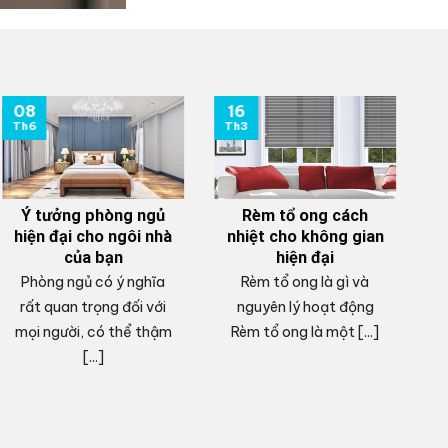
08
16
0
Th6
Th3
T
Ý tưởng phòng ngủ
Rèm tổ ong cách
hiện đại cho ngôi nhà
nhiệt cho không gian
của bạn
hiện đại
Phòng ngủ có ý nghĩa
Rèm tổ ong là gì và
V
rất quan trọng đối với
nguyên lý hoạt động
mọi người, có thể thậm
Rèm tổ ong là một [...]
c
[...]