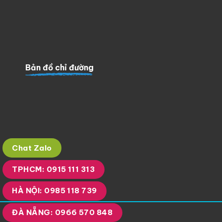
Bản đồ chỉ đường
Chat Zalo
TPHCM: 0915 111 313
HÀ NỘI: 0985 118 739
ĐÀ NẴNG: 0966 570 848