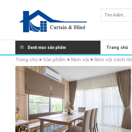
Skip
to
Tìm
content
kiếm:
Danh mục sản phẩm
Trang chủ
Trang chủ
»
Sản phẩm
»
Rèm vải
»
Rèm vải cách nh