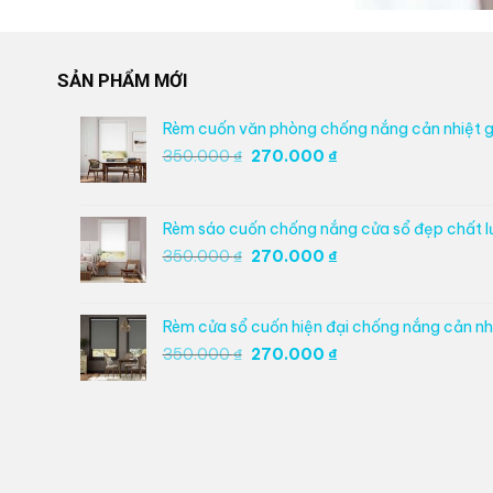
SẢN PHẨM MỚI
Rèm cuốn văn phòng chống nắng cản nhiệt g
Giá
Giá
350.000
₫
270.000
₫
gốc
hiện
là:
tại
350.000 ₫.
là:
Rèm sáo cuốn chống nắng cửa sổ đẹp chất 
270.000 ₫.
Giá
Giá
350.000
₫
270.000
₫
gốc
hiện
là:
tại
350.000 ₫.
là:
Rèm cửa sổ cuốn hiện đại chống nắng cản nhi
270.000 ₫.
Giá
Giá
350.000
₫
270.000
₫
gốc
hiện
là:
tại
350.000 ₫.
là:
270.000 ₫.