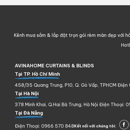
Kênh mua sắm & lắp đặt trọn gói rèm màn đẹp với hà
Hot
AVINAHOME CURTAINS & BLINDS
Tại TP. Hồ Chí Minh
458/35 Quang Trung, P10, Q. Gò Vấp, TPHCM Điện th
Tại Hà Nội
378 Minh Khai, Q.Hai Bà Trưng, Hà Nội Điện Thoại: 
Tại Đà Nẵng
Điện Thoại: 0966 570 848
Kết nối với chúng tôi: