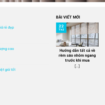
BÀI VIẾT MỚI
22
iá rẻ đẹp
Th2
lượng cao
Hướng dẫn tất cả về
rèm sáo nhôm ngang
trước khi mua
[...]
ệt giá tốt