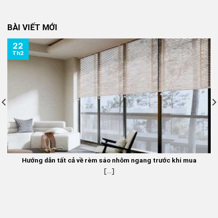
là:
tại
350.000 ₫.
là:
BÀI VIẾT MỚI
270.000 ₫.
22
Th2
Hướng dẫn tất cả về rèm sáo nhôm ngang trước khi mua
[...]