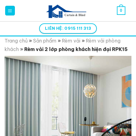
Skip
0
to
content
LIÊN HỆ: 0915 111 313
Trang chủ
»
Sản phẩm
»
Rèm vải
»
Rèm vải phòng
khách
»
Rèm vải 2 lớp phòng khách hiện đại RPK15