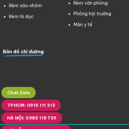
Rèm văn phòng
Rèm sáo nhôm
Phông hội trường
Rèm lá dọc
Màn y tế
Bản đồ chỉ đường
Chat Zalo
TPHCM: 0915 111 313
HÀ NỘI: 0985 118 739