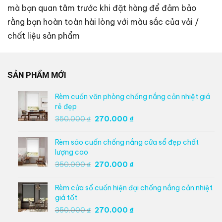
mà bạn quan tâm trước khi đặt hàng để đảm bảo
rằng bạn hoàn toàn hài lòng với màu sắc của vải /
chất liệu sản phẩm
SẢN PHẨM MỚI
Rèm cuốn văn phòng chống nắng cản nhiệt giá
rẻ đẹp
Giá
Giá
350.000
₫
270.000
₫
gốc
hiện
là:
tại
Rèm sáo cuốn chống nắng cửa sổ đẹp chất
350.000 ₫.
là:
lượng cao
270.000 ₫.
Giá
Giá
350.000
₫
270.000
₫
gốc
hiện
là:
tại
Rèm cửa sổ cuốn hiện đại chống nắng cản nhiệt
350.000 ₫.
là:
giá tốt
270.000 ₫.
Giá
Giá
350.000
₫
270.000
₫
gốc
hiện