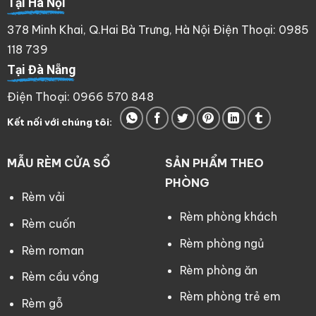
Tại Hà Nội
378 Minh Khai, Q.Hai Bà Trưng, Hà Nội Điện Thoại: 0985
118 739
Tại Đà Nẵng
Điện Thoại: 0966 570 848
Kết nối với chúng tôi:
MẪU RÈM CỬA SỔ
SẢN PHẨM THEO
PHÒNG
Rèm vải
Rèm phòng khách
Rèm cuốn
Rèm phòng ngủ
Rèm roman
Rèm phòng ăn
Rèm cầu vồng
Rèm phòng trẻ em
Rèm gỗ