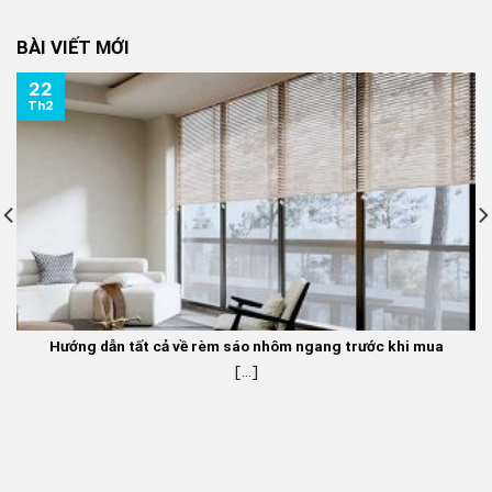
là:
tại
350.000 ₫.
là:
BÀI VIẾT MỚI
270.000 ₫.
22
Th2
Hướng dẫn tất cả về rèm sáo nhôm ngang trước khi mua
[...]