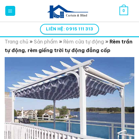
Skip
0
to
content
LIÊN HỆ: 0915 111 313
Trang chủ
»
Sản phẩm
»
Rèm cửa tự động
»
Rèm trần
tự động, rèm giếng trời tự động đẳng cấp