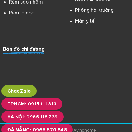
Rèm sáo nhôm
Phông hội trường
Rèm lá dọc
Màn y tế
Bản đồ chỉ đường
Chat Zalo
TPHCM: 0915 111 313
HÀ NỘI: 0985 118 739
ĐÀ NẴNG: 0966 570 848
Copyright 2023 © Avinahome