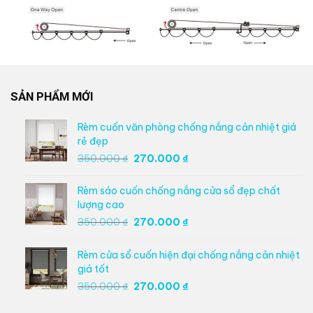
SẢN PHẨM MỚI
Rèm cuốn văn phòng chống nắng cản nhiệt giá
rẻ đẹp
Giá
Giá
350.000
₫
270.000
₫
gốc
hiện
là:
tại
Rèm sáo cuốn chống nắng cửa sổ đẹp chất
350.000 ₫.
là:
lượng cao
270.000 ₫.
Giá
Giá
350.000
₫
270.000
₫
gốc
hiện
là:
tại
Rèm cửa sổ cuốn hiện đại chống nắng cản nhiệt
350.000 ₫.
là:
giá tốt
270.000 ₫.
Giá
Giá
350.000
₫
270.000
₫
gốc
hiện