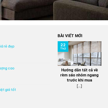
BÀI VIẾT MỚI
22
iá rẻ đẹp
Th2
lượng cao
Hướng dẫn tất cả về
rèm sáo nhôm ngang
trước khi mua
[...]
ệt giá tốt