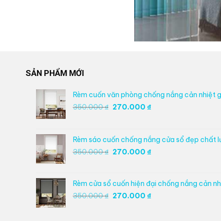
SẢN PHẨM MỚI
Rèm cuốn văn phòng chống nắng cản nhiệt g
Giá
Giá
350.000
₫
270.000
₫
gốc
hiện
là:
tại
350.000 ₫.
là:
Rèm sáo cuốn chống nắng cửa sổ đẹp chất 
270.000 ₫.
Giá
Giá
350.000
₫
270.000
₫
gốc
hiện
là:
tại
350.000 ₫.
là:
Rèm cửa sổ cuốn hiện đại chống nắng cản nhi
270.000 ₫.
Giá
Giá
350.000
₫
270.000
₫
gốc
hiện
là:
tại