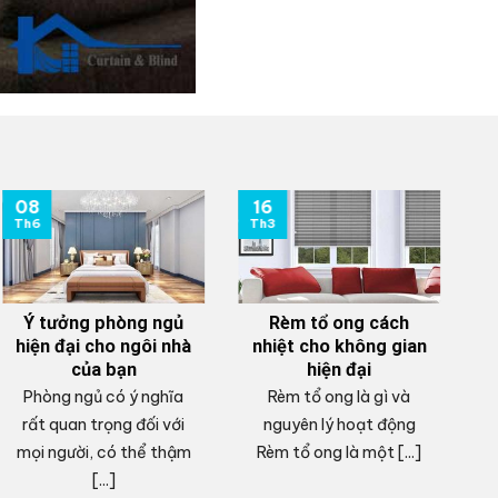
08
16
0
Th6
Th3
T
Ý tưởng phòng ngủ
Rèm tổ ong cách
hiện đại cho ngôi nhà
nhiệt cho không gian
của bạn
hiện đại
Phòng ngủ có ý nghĩa
Rèm tổ ong là gì và
V
rất quan trọng đối với
nguyên lý hoạt động
mọi người, có thể thậm
Rèm tổ ong là một [...]
c
[...]