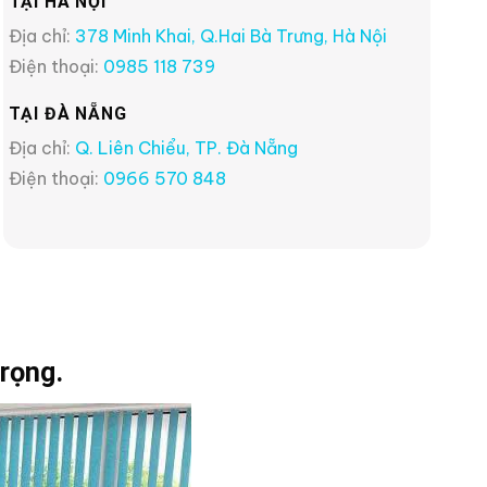
TẠI HÀ NỘI
Địa chỉ:
378 Minh Khai, Q.Hai Bà Trưng, Hà Nội
Điện thoại:
0985 118 739
TẠI ĐÀ NẴNG
Địa chỉ:
Q. Liên Chiểu, TP. Đà Nẵng
Điện thoại:
0966 570 848
rọng.