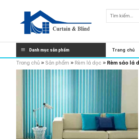
Skip
to
Tìm
content
kiếm:
Danh mục sản phẩm
Trang chủ
Trang chủ
»
Sản phẩm
»
Rèm lá dọc
»
Rèm sáo lá 