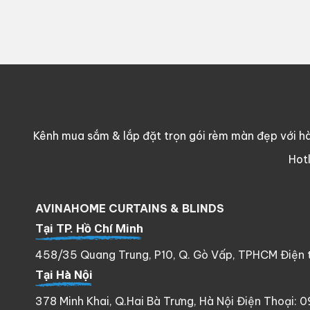
350.000 ₫.
là:
270.000 ₫.
Kênh mua sắm & lắp đặt trọn gói rèm màn đẹp với hà
Hot
AVINAHOME CURTAINS & BLINDS
Tại TP. Hồ Chí Minh
458/35 Quang Trung, P10, Q. Gò Vấp, TPHCM Điện th
Tại Hà Nội
378 Minh Khai, Q.Hai Bà Trưng, Hà Nội Điện Thoại: 