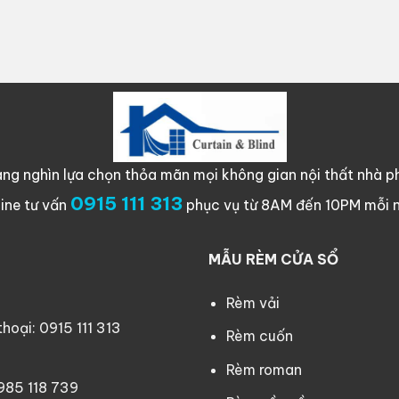
ng nghìn lựa chọn thỏa mãn mọi không gian nội thất nhà ph
0915 111 313
line tư vấn
phục vụ từ 8AM đến 10PM mỗi 
MẪU RÈM CỬA SỔ
Rèm vải
oại: 0915 111 313
Rèm cuốn
Rèm roman
0985 118 739