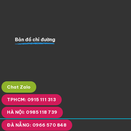
Bản đồ chỉ đường
Chat Zalo
TPHCM: 0915 111 313
HÀ NỘI: 0985 118 739
ĐÀ NẴNG: 0966 570 848