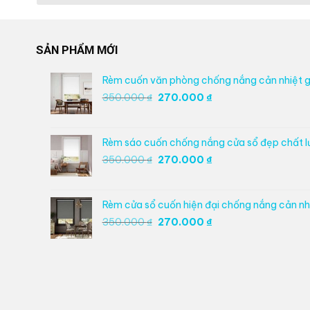
SẢN PHẨM MỚI
Rèm cuốn văn phòng chống nắng cản nhiệt g
Giá
Giá
350.000
₫
270.000
₫
gốc
hiện
là:
tại
350.000 ₫.
là:
Rèm sáo cuốn chống nắng cửa sổ đẹp chất 
270.000 ₫.
Giá
Giá
350.000
₫
270.000
₫
gốc
hiện
là:
tại
350.000 ₫.
là:
Rèm cửa sổ cuốn hiện đại chống nắng cản nhi
270.000 ₫.
Giá
Giá
350.000
₫
270.000
₫
gốc
hiện
là:
tại
350.000 ₫.
là:
270.000 ₫.