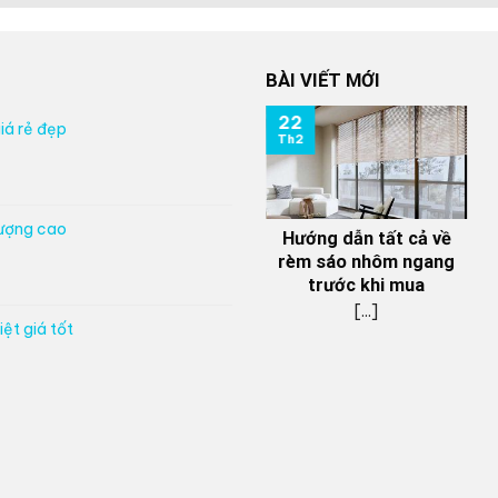
BÀI VIẾT MỚI
22
iá rẻ đẹp
Th2
lượng cao
Hướng dẫn tất cả về
rèm sáo nhôm ngang
trước khi mua
[...]
ệt giá tốt