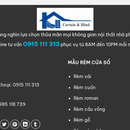
ng nghìn lựa chọn thỏa mãn mọi không gian nội thất nhà ph
0915 111 313
line tư vấn
phục vụ từ 8AM đến 10PM mỗi 
MẪU RÈM CỬA SỔ
Rèm vải
oại: 0915 111 313
Rèm cuốn
Rèm roman
0985 118 739
Rèm cầu vồng
Rèm gỗ