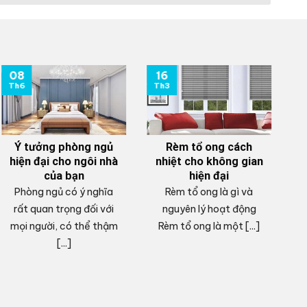
08
16
0
Th6
Th3
T
Ý tưởng phòng ngủ
Rèm tổ ong cách
hiện đại cho ngôi nhà
nhiệt cho không gian
của bạn
hiện đại
Phòng ngủ có ý nghĩa
Rèm tổ ong là gì và
V
rất quan trọng đối với
nguyên lý hoạt động
mọi người, có thể thậm
Rèm tổ ong là một [...]
c
[...]