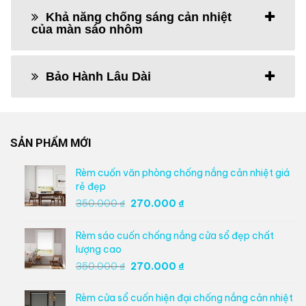
Khả năng chống sáng cản nhiệt
của màn sáo nhôm
Bảo Hành Lâu Dài
SẢN PHẨM MỚI
Rèm cuốn văn phòng chống nắng cản nhiệt giá
rẻ đẹp
Giá
Giá
350.000
₫
270.000
₫
gốc
hiện
là:
tại
Rèm sáo cuốn chống nắng cửa sổ đẹp chất
350.000 ₫.
là:
lượng cao
270.000 ₫.
Giá
Giá
350.000
₫
270.000
₫
gốc
hiện
là:
tại
Rèm cửa sổ cuốn hiện đại chống nắng cản nhiệt