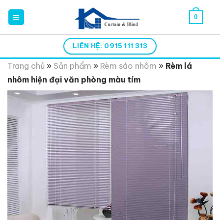
Skip
0
to
content
LIÊN HỆ: 0915 111 313
Trang chủ
»
Sản phẩm
»
Rèm sáo nhôm
»
Rèm lá
nhôm hiện đại văn phòng màu tím