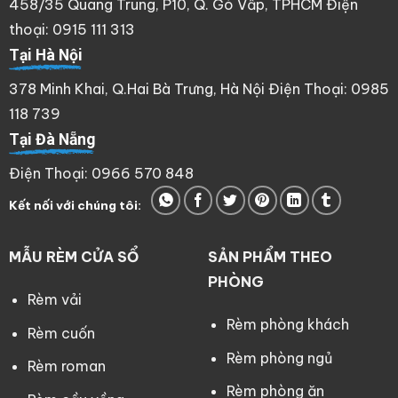
458/35 Quang Trung, P10, Q. Gò Vấp, TPHCM Điện
thoại: 0915 111 313
Tại Hà Nội
378 Minh Khai, Q.Hai Bà Trưng, Hà Nội Điện Thoại: 0985
118 739
Tại Đà Nẵng
Điện Thoại: 0966 570 848
Kết nối với chúng tôi:
MẪU RÈM CỬA SỔ
SẢN PHẨM THEO
PHÒNG
Rèm vải
Rèm phòng khách
Rèm cuốn
Rèm phòng ngủ
Rèm roman
Rèm phòng ăn