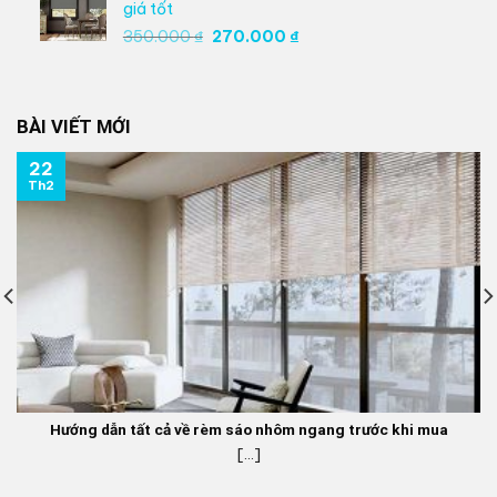
350.000 ₫.
là:
giá tốt
270.000 ₫.
Giá
Giá
350.000
₫
270.000
₫
gốc
hiện
là:
tại
350.000 ₫.
là:
BÀI VIẾT MỚI
270.000 ₫.
22
Th2
Hướng dẫn tất cả về rèm sáo nhôm ngang trước khi mua
[...]