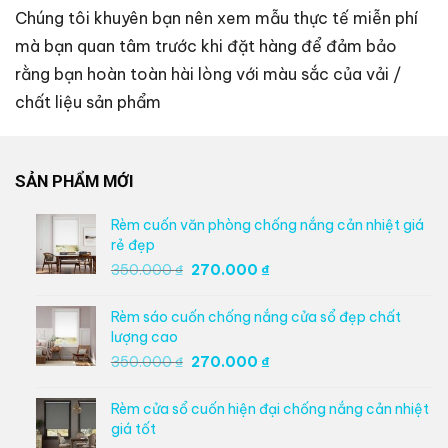
Chúng tôi khuyên bạn nên xem mẫu thực tế miễn phí
mà bạn quan tâm trước khi đặt hàng để đảm bảo
rằng bạn hoàn toàn hài lòng với màu sắc của vải /
chất liệu sản phẩm
SẢN PHẨM MỚI
Rèm cuốn văn phòng chống nắng cản nhiệt giá
rẻ đẹp
Giá
Giá
350.000
₫
270.000
₫
gốc
hiện
là:
tại
Rèm sáo cuốn chống nắng cửa sổ đẹp chất
350.000 ₫.
là:
lượng cao
270.000 ₫.
Giá
Giá
350.000
₫
270.000
₫
gốc
hiện
là:
tại
Rèm cửa sổ cuốn hiện đại chống nắng cản nhiệt
350.000 ₫.
là:
giá tốt
270.000 ₫.