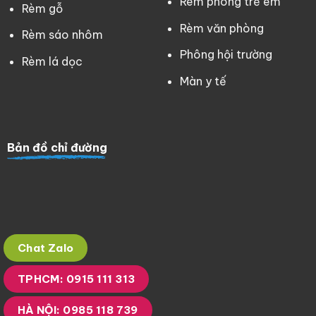
Rèm phòng trẻ em
Rèm gỗ
Rèm văn phòng
Rèm sáo nhôm
Phông hội trường
Rèm lá dọc
Màn y tế
Bản đồ chỉ đường
Chat Zalo
TPHCM: 0915 111 313
HÀ NỘI: 0985 118 739