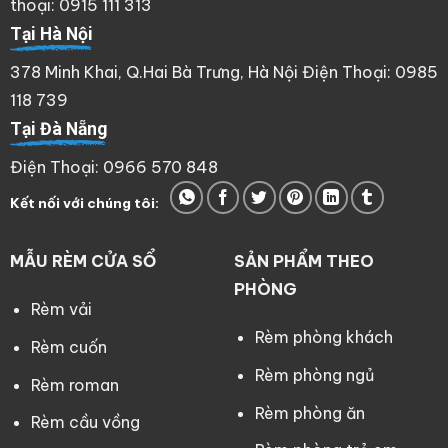
thoại: 0915 111 313
Tại Hà Nội
378 Minh Khai, Q.Hai Bà Trưng, Hà Nội Điện Thoại: 0985
118 739
Tại Đà Nẵng
Điện Thoại: 0966 570 848
Kết nối với chúng tôi:
MẪU RÈM CỬA SỔ
SẢN PHẨM THEO
PHÒNG
Rèm vải
Rèm phòng khách
Rèm cuốn
Rèm phòng ngủ
Rèm roman
Rèm phòng ăn
Rèm cầu vồng