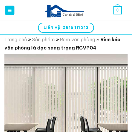
Skip
0
to
content
LIÊN HỆ: 0915 111 313
Trang chủ
»
Sản phẩm
»
Rèm văn phòng
»
Rèm kéo
văn phòng lá dọc sang trọng RCVP04