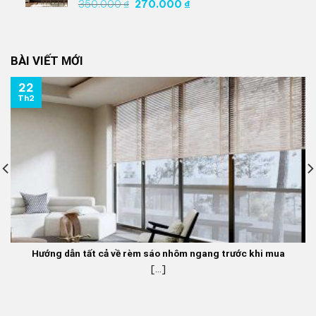
Giá
Giá
350.000
₫
270.000
₫
gốc
hiện
là:
tại
350.000 ₫.
là:
BÀI VIẾT MỚI
270.000 ₫.
22
Th2
Hướng dẫn tất cả về rèm sáo nhôm ngang trước khi mua
[...]