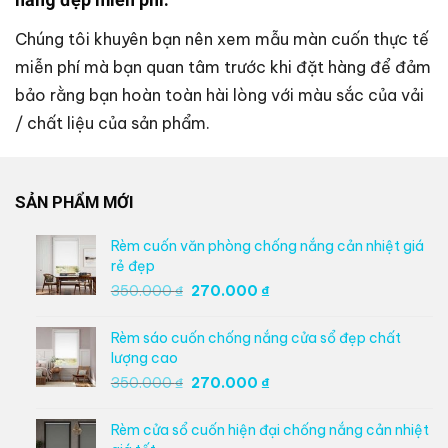
Chúng tôi khuyên bạn nên xem mẫu màn cuốn thực tế
miễn phí mà bạn quan tâm trước khi đặt hàng để đảm
bảo rằng bạn hoàn toàn hài lòng với màu sắc của vải
/ chất liệu của sản phẩm.
SẢN PHẨM MỚI
Rèm cuốn văn phòng chống nắng cản nhiệt giá
rẻ đẹp
Giá
Giá
350.000
₫
270.000
₫
gốc
hiện
là:
tại
Rèm sáo cuốn chống nắng cửa sổ đẹp chất
350.000 ₫.
là:
lượng cao
270.000 ₫.
Giá
Giá
350.000
₫
270.000
₫
gốc
hiện
là:
tại
Rèm cửa sổ cuốn hiện đại chống nắng cản nhiệt
350.000 ₫.
là: