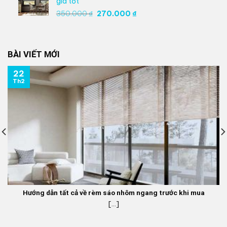
giá tốt
270.000 ₫.
Giá
Giá
350.000
₫
270.000
₫
gốc
hiện
là:
tại
350.000 ₫.
là:
BÀI VIẾT MỚI
270.000 ₫.
22
Th2
Hướng dẫn tất cả về rèm sáo nhôm ngang trước khi mua
[...]