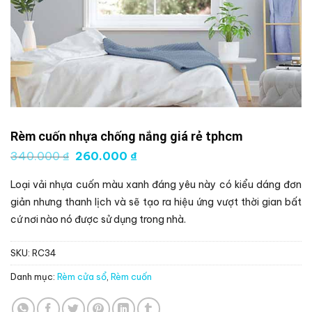
Rèm cuốn nhựa chống nắng giá rẻ tphcm
Giá
Giá
340.000
₫
260.000
₫
gốc
hiện
là:
tại
Loại vải nhựa cuốn màu xanh đáng yêu này có kiểu dáng đơn
340.000 ₫.
là:
260.000 ₫.
giản nhưng thanh lịch và sẽ tạo ra hiệu ứng vượt thời gian bất
cứ nơi nào nó được sử dụng trong nhà.
SKU:
RC34
Danh mục:
Rèm cửa sổ
,
Rèm cuốn