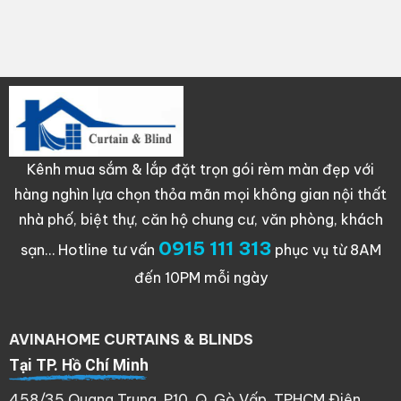
Kênh mua sắm & lắp đặt trọn gói rèm màn đẹp với
hàng nghìn lựa chọn thỏa mãn mọi không gian nội thất
nhà phố, biệt thự, căn hộ chung cư, văn phòng, khách
0915 111 313
sạn…
Hotline tư vấn
phục vụ từ 8AM
đến 10PM mỗi ngày
AVINAHOME CURTAINS & BLINDS
Tại TP. Hồ Chí Minh
458/35 Quang Trung, P10, Q. Gò Vấp, TPHCM Điện