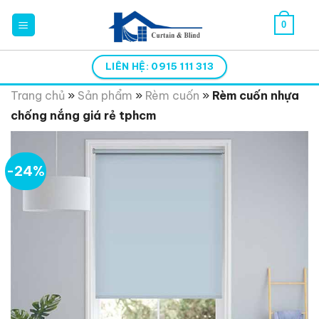
Skip
0
to
content
LIÊN HỆ: 0915 111 313
Trang chủ
»
Sản phẩm
»
Rèm cuốn
»
Rèm cuốn nhựa
chống nắng giá rẻ tphcm
-24%