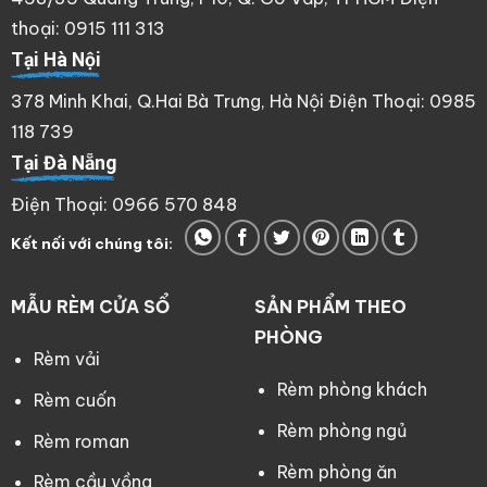
thoại: 0915 111 313
Tại Hà Nội
378 Minh Khai, Q.Hai Bà Trưng, Hà Nội Điện Thoại: 0985
118 739
Tại Đà Nẵng
Điện Thoại: 0966 570 848
Kết nối với chúng tôi:
MẪU RÈM CỬA SỔ
SẢN PHẨM THEO
PHÒNG
Rèm vải
Rèm phòng khách
Rèm cuốn
Rèm phòng ngủ
Rèm roman
Rèm phòng ăn
Rèm cầu vồng