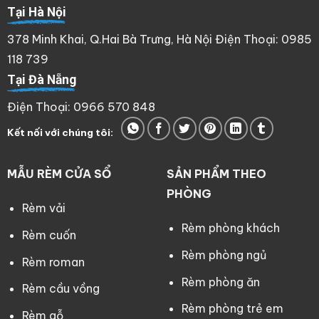
Tại Hà Nội
378 Minh Khai, Q.Hai Bà Trưng, Hà Nội Điện Thoại: 0985
118 739
Tại Đà Nẵng
Điện Thoại: 0966 570 848
Kết nối với chúng tôi:
MẪU RÈM CỬA SỔ
SẢN PHẨM THEO
PHÒNG
Rèm vải
Rèm phòng khách
Rèm cuốn
Rèm phòng ngủ
Rèm roman
Rèm phòng ăn
Rèm cầu vồng
Rèm phòng trẻ em
Rèm gỗ