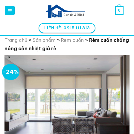
Skip
0
to
content
LIÊN HỆ: 0915 111 313
Trang chủ
»
Sản phẩm
»
Rèm cuốn
»
Rèm cuốn chống
nóng cản nhiệt giá rẻ
-24%