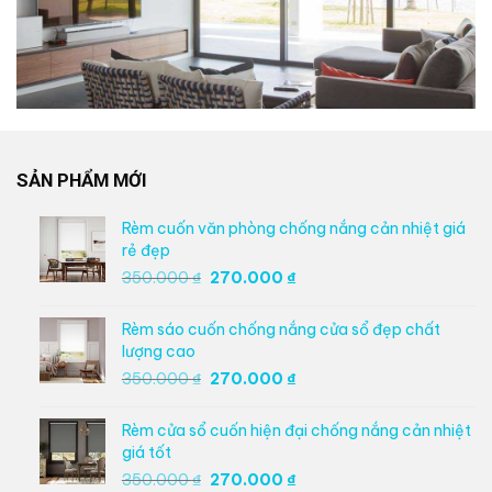
SẢN PHẨM MỚI
Rèm cuốn văn phòng chống nắng cản nhiệt giá
rẻ đẹp
Giá
Giá
350.000
₫
270.000
₫
gốc
hiện
là:
tại
Rèm sáo cuốn chống nắng cửa sổ đẹp chất
350.000 ₫.
là:
lượng cao
270.000 ₫.
Giá
Giá
350.000
₫
270.000
₫
gốc
hiện
là:
tại
Rèm cửa sổ cuốn hiện đại chống nắng cản nhiệt
350.000 ₫.
là:
giá tốt
270.000 ₫.
Giá
Giá
350.000
₫
270.000
₫