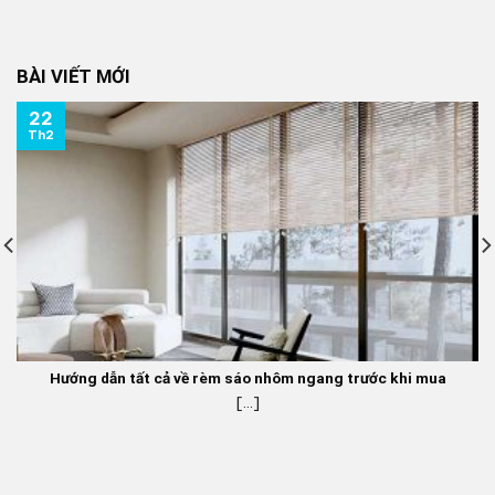
gốc
hiện
là:
tại
350.000 ₫.
là:
BÀI VIẾT MỚI
270.000 ₫.
22
Th2
Hướng dẫn tất cả về rèm sáo nhôm ngang trước khi mua
[...]