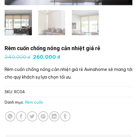
Rèm cuốn chống nóng cản nhiệt giá rẻ
Giá
Giá
340.000
₫
260.000
₫
gốc
hiện
là:
tại
Rèm cuốn chống nóng cản nhiệt giá rẻ Avinahome sẽ mang tới
340.000 ₫.
là:
260.000 ₫.
cho quý khách sự lựa chọn tối ưu.
SKU:
RC04
Danh mục:
Rèm cuốn