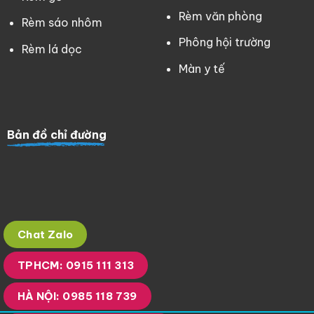
Rèm văn phòng
Rèm sáo nhôm
Phông hội trường
Rèm lá dọc
Màn y tế
Bản đồ chỉ đường
Chat Zalo
TPHCM: 0915 111 313
HÀ NỘI: 0985 118 739