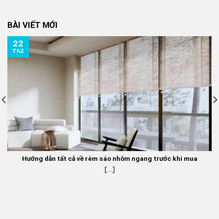
là:
tại
350.000 ₫.
là:
BÀI VIẾT MỚI
270.000 ₫.
22
Th2
Hướng dẫn tất cả về rèm sáo nhôm ngang trước khi mua
[...]