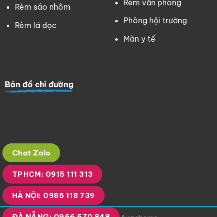
Rèm văn phòng
Rèm sáo nhôm
Phông hội trường
Rèm lá dọc
Màn y tế
Bản đồ chỉ đường
Chat Zalo
TPHCM: 0915 111 313
HÀ NỘI: 0985 118 739
ĐÀ NẴNG: 0966 570 848