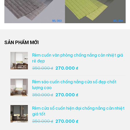
SẢN PHẨM MỚI
Rèm cuốn văn phòng chống nắng cản nhiệt giá
rẻ đẹp
Giá
Giá
350.000
₫
270.000
₫
gốc
hiện
là:
tại
Rèm sáo cuốn chống nắng cửa sổ đẹp chất
350.000 ₫.
là:
lượng cao
270.000 ₫.
Giá
Giá
350.000
₫
270.000
₫
gốc
hiện
là:
tại
Rèm cửa sổ cuốn hiện đại chống nắng cản nhiệt
350.000 ₫.
là:
giá tốt
270.000 ₫.
Giá
Giá
350.000
₫
270.000
₫
gốc
hiện