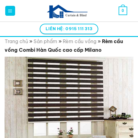
Skip
0
to
content
LIÊN HỆ: 0915 111 313
Trang chủ
»
Sản phẩm
»
Rèm cầu vồng
»
Rèm cầu
vồng Combi Hàn Quốc cao cấp Milano