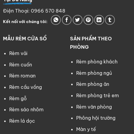
Điện Thoại: 0966 570 848
Kết nối với chúng tôi:
MẪU RÈM CỬA SỔ
SẢN PHẨM THEO
PHÒNG
Rèm vải
Rèm phòng khách
Rèm cuốn
Rèm phòng ngủ
Rèm roman
Rèm phòng ăn
Rèm cầu vồng
Rèm phòng trẻ em
Rèm gỗ
Rèm văn phòng
Rèm sáo nhôm
Phông hội trường
Rèm lá dọc
Màn y tế