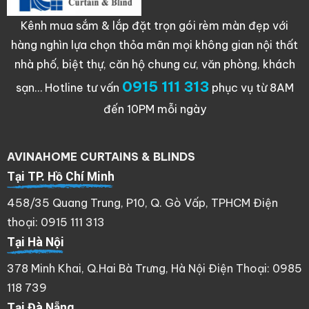
Kênh mua sắm & lắp đặt trọn gói rèm màn đẹp với
hàng nghìn lựa chọn thỏa mãn mọi không gian nội thất
nhà phố, biệt thự, căn hộ chung cư, văn phòng, khách
0915 111 313
sạn…
Hotline tư vấn
phục vụ từ 8AM
đến 10PM mỗi ngày
AVINAHOME CURTAINS & BLINDS
Tại TP. Hồ Chí Minh
458/35 Quang Trung, P10, Q. Gò Vấp, TPHCM Điện
thoại: 0915 111 313
Tại Hà Nội
378 Minh Khai, Q.Hai Bà Trưng, Hà Nội Điện Thoại: 0985
118 739
Tại Đà Nẵng