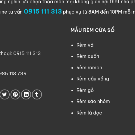
ng nghìn lựa chọn thỏa mãn mọi không gian nội thất nhà ph
0915 111 313
line tư vấn
phục vụ từ 8AM đến 10PM mỗi 
MẪU RÈM CỬA SỔ
Rèm vải
oại: 0915 111 313
Rèm cuốn
Rèm roman
0985 118 739
Rèm cầu vồng
Rèm gỗ
Rèm sáo nhôm
Rèm lá dọc