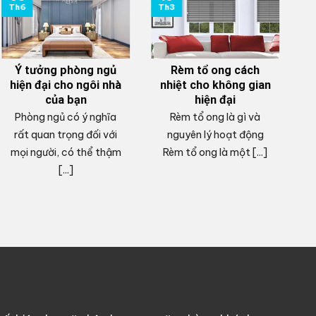
Th6
Th3
T
Ý tưởng phòng ngủ
Rèm tổ ong cách
hiện đại cho ngôi nhà
nhiệt cho không gian
của bạn
hiện đại
Phòng ngủ có ý nghĩa
Rèm tổ ong là gì và
V
rất quan trọng đối với
nguyên lý hoạt động
mọi người, có thể thậm
Rèm tổ ong là một [...]
c
[...]