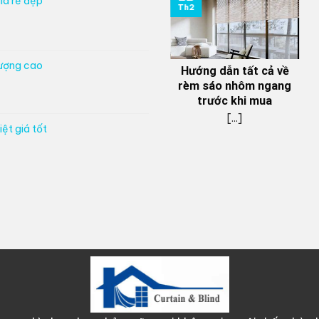
iá rẻ đẹp
Th2
lượng cao
Hướng dẫn tất cả về
rèm sáo nhôm ngang
trước khi mua
[...]
ệt giá tốt