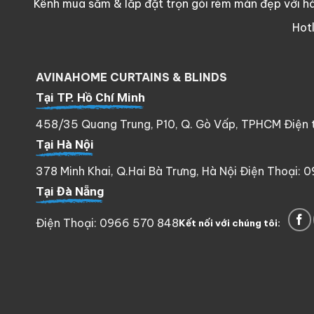
Kênh mua sắm & lắp đặt trọn gói rèm màn đẹp với hà
Hot
AVINAHOME CURTAINS & BLINDS
Tại TP. Hồ Chí Minh
458/35 Quang Trung, P10, Q. Gò Vấp, TPHCM Điện th
Tại Hà Nội
378 Minh Khai, Q.Hai Bà Trưng, Hà Nội Điện Thoại: 
Tại Đà Nẵng
Điện Thoại: 0966 570 848
Kết nối với chúng tôi: