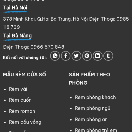
Tại Hà Nội
378 Minh Khai, Q.Hai Bà Trưng, Hà Nội Điện Thoại: 0985
118 739
Tại Đà Nẵng
Điện Thoại: 0966 570 848
Kết nối với chúng tôi:
MẪU RÈM CỬA SỔ
SẢN PHẨM THEO
PHÒNG
Rèm vải
Rèm phòng khách
Rèm cuốn
Rèm phòng ngủ
Rèm roman
Rèm phòng ăn
Rèm cầu vồng
Rèm phòng trẻ em