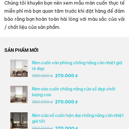
Chúng tôi khuyên bạn nên xem mẫu màn cuốn thực tế
miễn phí mà bạn quan tâm trước khi đặt hàng để đảm
bảo rằng bạn hoàn toàn hài lòng với màu sắc của vải
/ chất liệu của sản phẩm.
SẢN PHẨM MỚI
Rèm cuốn văn phòng chống nắng cản nhiệt giá
rẻ đẹp
Giá
Giá
350.000
₫
270.000
₫
gốc
hiện
là:
tại
Rèm sáo cuốn chống nắng cửa sổ đẹp chất
350.000 ₫.
là:
lượng cao
270.000 ₫.
Giá
Giá
350.000
₫
270.000
₫
gốc
hiện
là:
tại
Rèm cửa sổ cuốn hiện đại chống nắng cản nhiệt
350.000 ₫.
là:
giá tốt
270.000 ₫.
Giá
Giá
350.000
₫
270.000
₫