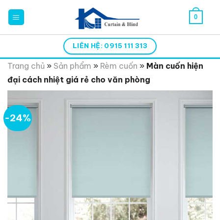
Skip
0
to
content
LIÊN HỆ: 0915 111 313
Trang chủ
»
Sản phẩm
»
Rèm cuốn
»
Màn cuốn hiện
đại cách nhiệt giá rẻ cho văn phòng
-24%