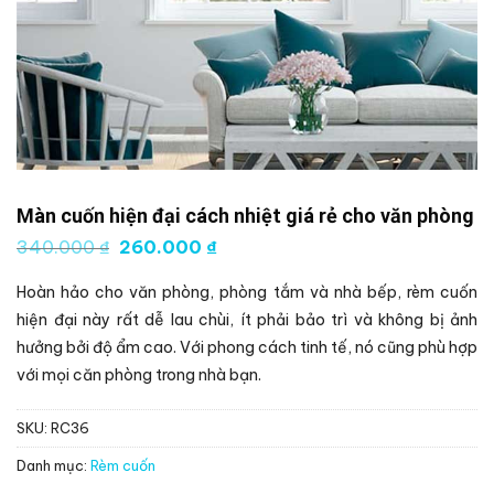
Màn cuốn hiện đại cách nhiệt giá rẻ cho văn phòng
Giá
Giá
340.000
₫
260.000
₫
gốc
hiện
là:
tại
Hoàn hảo cho văn phòng, phòng tắm và nhà bếp, rèm cuốn
340.000 ₫.
là:
260.000 ₫.
hiện đại này rất dễ lau chùi, ít phải bảo trì và không bị ảnh
hưởng bởi độ ẩm cao. Với phong cách tinh tế, nó cũng phù hợp
với mọi căn phòng trong nhà bạn.
SKU:
RC36
Danh mục:
Rèm cuốn