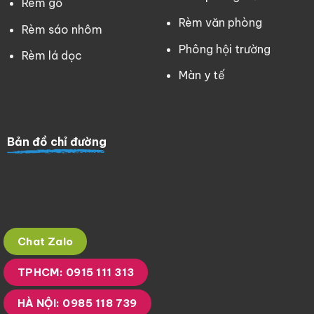
Rèm gỗ
Rèm văn phòng
Rèm sáo nhôm
Phông hội trường
Rèm lá dọc
Màn y tế
Bản đồ chỉ đường
Chat Zalo
TPHCM: 0915 111 313
HÀ NỘI: 0985 118 739