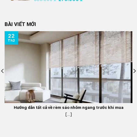
gốc
hiện
là:
tại
350.000 ₫.
là:
BÀI VIẾT MỚI
270.000 ₫.
22
Th2
Hướng dẫn tất cả về rèm sáo nhôm ngang trước khi mua
[...]