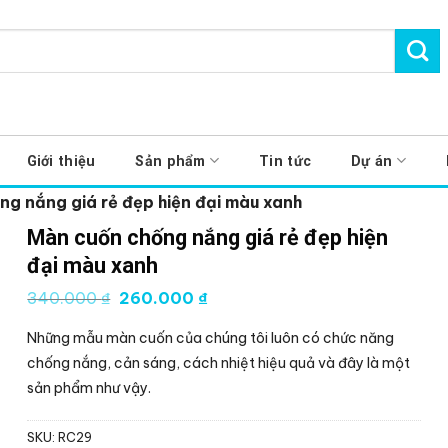
Giới thiệu
Sản phẩm
Tin tức
Dự án
g nắng giá rẻ đẹp hiện đại màu xanh
Màn cuốn chống nắng giá rẻ đẹp hiện
đại màu xanh
Giá
Giá
340.000
₫
260.000
₫
gốc
hiện
là:
tại
Những mẫu màn cuốn của chúng tôi luôn có chức năng
340.000 ₫.
là:
260.000 ₫.
chống nắng, cản sáng, cách nhiệt hiệu quả và đây là một
sản phẩm như vậy.
SKU:
RC29