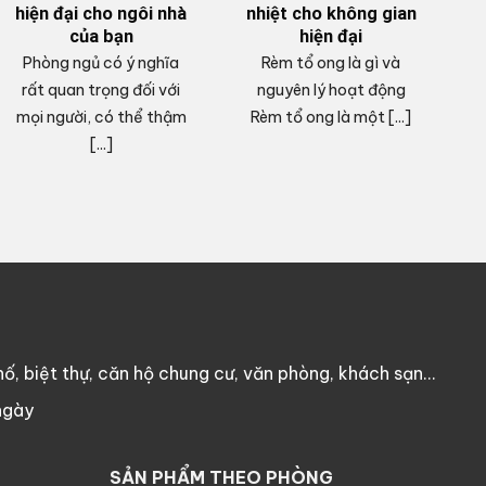
hiện đại cho ngôi nhà
nhiệt cho không gian
của bạn
hiện đại
Phòng ngủ có ý nghĩa
Rèm tổ ong là gì và
V
rất quan trọng đối với
nguyên lý hoạt động
mọi người, có thể thậm
Rèm tổ ong là một [...]
c
[...]
ố, biệt thự, căn hộ chung cư, văn phòng, khách sạn…
ngày
SẢN PHẨM THEO PHÒNG