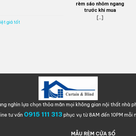
rèm sáo nhôm ngang
trước khi mua
[...]
ệt giá tốt
ng nghìn lựa chọn thỏa mãn mọi không gian nội thất nhà ph
0915 111 313
line tư vấn
phục vụ từ 8AM đến 10PM mỗi 
MẪU RÈM CỬA SỔ