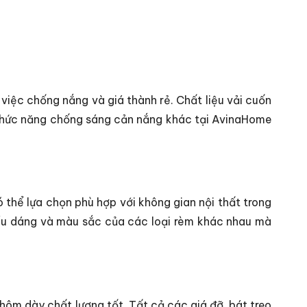
iệc chống nắng và giá thành rẻ. Chất liệu vải cuốn
 chức năng chống sáng cản nắng khác tại AvinaHome
thể lựa chọn phù hợp với không gian nội thất trong
iểu dáng và màu sắc của các loại rèm khác nhau mà
ôm dày chất lượng tốt. Tất cả các giá đỡ, bát treo