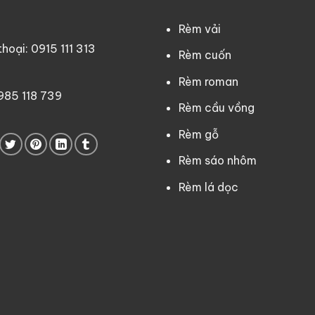
Rèm vải
oại: 0915 111 313
Rèm cuốn
Rèm roman
0985 118 739
Rèm cầu vồng
Rèm gỗ
Rèm sáo nhôm
Rèm lá dọc