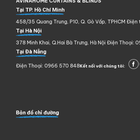
AVINAHOME CURTAINS & BLINDS
Tại TP. Hồ Chí Minh
458/35 Quang Trung, P10, Q. Gò Vấp, TPHCM Điện th
Tại Hà Nội
378 Minh Khai, Q.Hai Bà Trưng, Hà Nội Điện Thoại: 
Tại Đà Nẵng
Điện Thoại: 0966 570 848
Kết nối với chúng tôi:
Bản đồ chỉ đường