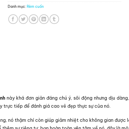
Danh mục:
Rèm cuốn
anh
này khá đơn giản đáng chú ý, sôi động nhưng dịu dàng
ày trực tiếp để đánh giá cao vẻ đẹp thực sự của nó.
sáng, nó thậm chí còn giúp giảm nhiệt cho không gian đượ
hêm sự riêng tư, bạn hoàn toàn yên tâm về nó, đây là một