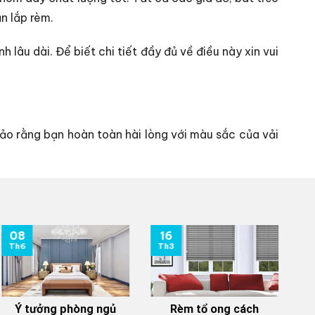
n lắp rèm.
lâu dài. Để biết chi tiết đầy đủ về điều này xin vui
o rằng bạn hoàn toàn hài lòng với màu sắc của vải
08
16
0
Th6
Th3
T
Ý tưởng phòng ngủ
Rèm tổ ong cách