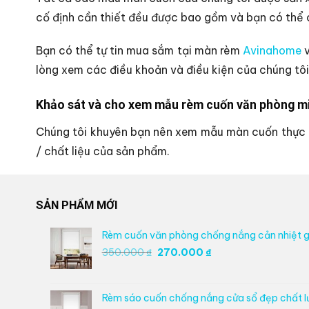
cố định cần thiết đều được bao gồm và bạn có thể c
Bạn có thể tự tin mua sắm tại màn rèm
Avinahome
v
lòng xem các điều khoản và điều kiện của chúng tôi
Khảo sát và cho xem mẫu rèm cuốn văn phòng mi
Chúng tôi khuyên bạn nên xem mẫu màn cuốn thực t
/ chất liệu của sản phẩm.
SẢN PHẨM MỚI
Rèm cuốn văn phòng chống nắng cản nhiệt g
Giá
Giá
350.000
₫
270.000
₫
gốc
hiện
là:
tại
350.000 ₫.
là:
Rèm sáo cuốn chống nắng cửa sổ đẹp chất 