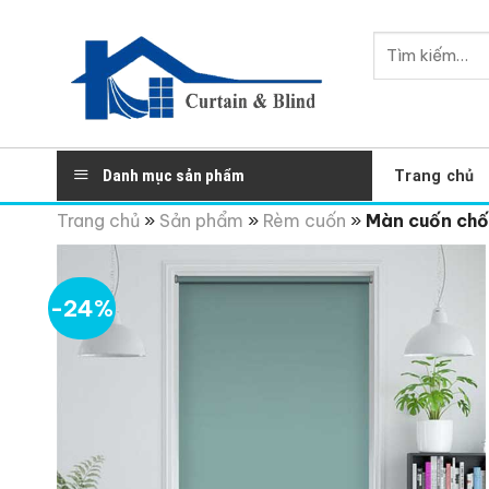
Skip
to
Tìm
content
kiếm:
Danh mục sản phẩm
Trang chủ
Trang chủ
»
Sản phẩm
»
Rèm cuốn
»
Màn cuốn chốn
-24%