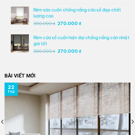
gốc
hiện
là:
tại
Rèm sáo cuốn chống nắng cửa sổ đẹp chất
350.000 ₫.
là:
lượng cao
270.000 ₫.
Giá
Giá
350.000
₫
270.000
₫
gốc
hiện
là:
tại
Rèm cửa sổ cuốn hiện đại chống nắng cản nhiệt
350.000 ₫.
là:
giá tốt
270.000 ₫.
Giá
Giá
350.000
₫
270.000
₫
gốc
hiện
là:
tại
350.000 ₫.
là:
BÀI VIẾT MỚI
270.000 ₫.
22
Th2