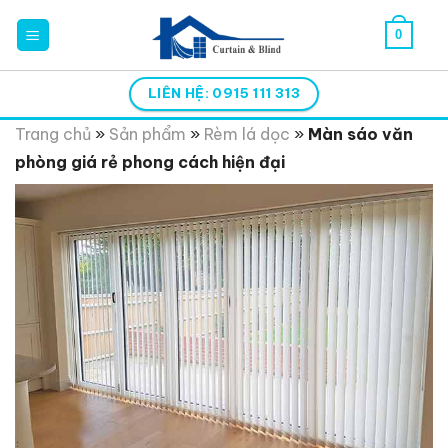
Skip
0
to
content
LIÊN HỆ: 0915 111 313
Trang chủ
»
Sản phẩm
»
Rèm lá dọc
»
Màn sáo văn
phòng giá rẻ phong cách hiện đại