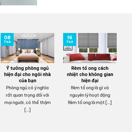
08
16
0
Th6
Th3
T
Ý tưởng phòng ngủ
Rèm tổ ong cách
hiện đại cho ngôi nhà
nhiệt cho không gian
của bạn
hiện đại
Phòng ngủ có ý nghĩa
Rèm tổ ong là gì và
V
rất quan trọng đối với
nguyên lý hoạt động
mọi người, có thể thậm
Rèm tổ ong là một [...]
c
[...]