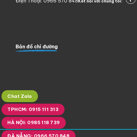
Điện Thoại: 0966 570 848
Kết nối với chúng tôi:
Bản đồ chỉ đường
Chat Zalo
TPHCM: 0915 111 313
HÀ NỘI: 0985 118 739
ĐÀ NẴNG: 0966 570 848