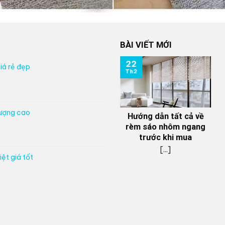
BÀI VIẾT MỚI
22
iá rẻ đẹp
Th2
lượng cao
Hướng dẫn tất cả về
rèm sáo nhôm ngang
trước khi mua
[...]
ệt giá tốt