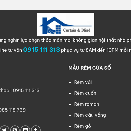
ng nghìn lựa chọn thỏa mãn mọi không gian nội thất nhà ph
0915 111 313
line tư vấn
phục vụ từ 8AM đến 10PM mỗi 
MẪU RÈM CỬA SỔ
Rèm vải
oại: 0915 111 313
Rèm cuốn
Rèm roman
0985 118 739
Rèm cầu vồng
Rèm gỗ