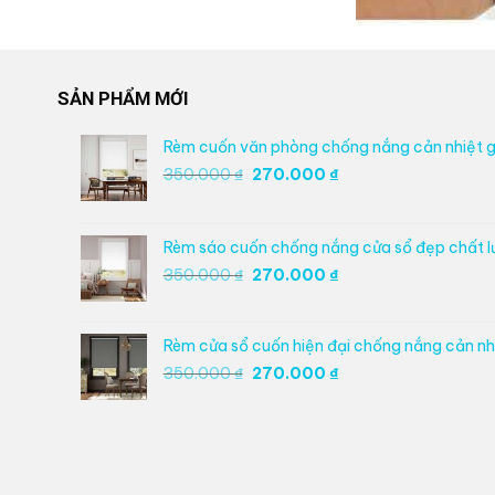
SẢN PHẨM MỚI
Rèm cuốn văn phòng chống nắng cản nhiệt g
Giá
Giá
350.000
₫
270.000
₫
gốc
hiện
là:
tại
350.000 ₫.
là:
Rèm sáo cuốn chống nắng cửa sổ đẹp chất 
270.000 ₫.
Giá
Giá
350.000
₫
270.000
₫
gốc
hiện
là:
tại
350.000 ₫.
là:
Rèm cửa sổ cuốn hiện đại chống nắng cản nhi
270.000 ₫.
Giá
Giá
350.000
₫
270.000
₫
gốc
hiện
là:
tại
350.000 ₫.
là:
270.000 ₫.