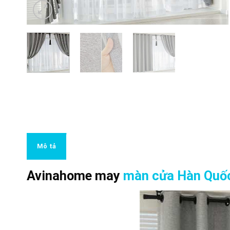
Mô tả
Avinahome may
màn cửa Hàn Quố