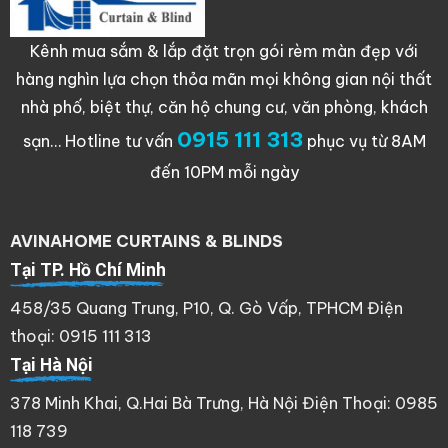
Kênh mua sắm & lắp đặt trọn gói rèm màn đẹp với
hàng nghìn lựa chọn thỏa mãn mọi không gian nội thất
nhà phố, biệt thự, căn hộ chung cư, văn phòng, khách
0915 111 313
sạn…
Hotline tư vấn
phục vụ từ 8AM
đến 10PM mỗi ngày
AVINAHOME CURTAINS & BLINDS
Tại TP. Hồ Chí Minh
458/35 Quang Trung, P10, Q. Gò Vấp, TPHCM Điện
thoại: 0915 111 313
Tại Hà Nội
378 Minh Khai, Q.Hai Bà Trưng, Hà Nội Điện Thoại: 0985
118 739