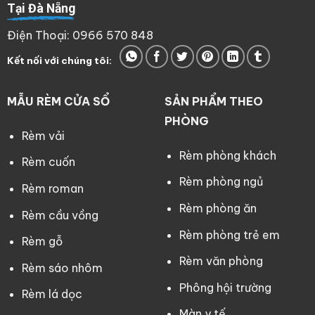
Tại Đà Nẵng
Điện Thoại: 0966 570 848
Kết nối với chúng tôi:
MẪU RÈM CỬA SỔ
SẢN PHẨM THEO
PHÒNG
Rèm vải
Rèm phòng khách
Rèm cuốn
Rèm phòng ngủ
Rèm roman
Rèm phòng ăn
Rèm cầu vồng
Rèm phòng trẻ em
Rèm gỗ
Rèm văn phòng
Rèm sáo nhôm
Phông hội trường
Rèm lá dọc
Màn y tế