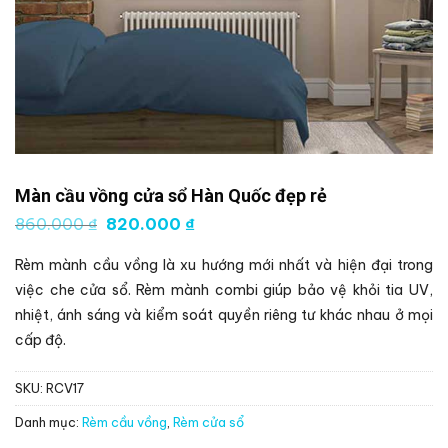
Màn cầu vồng cửa sổ Hàn Quốc đẹp rẻ
Giá
Giá
860.000
₫
820.000
₫
gốc
hiện
là:
tại
Rèm mành cầu vồng là xu hướng mới nhất và hiện đại trong
860.000 ₫.
là:
820.000 ₫.
việc che cửa sổ. Rèm mành combi giúp bảo vệ khỏi tia UV,
nhiệt, ánh sáng và kiểm soát quyền riêng tư khác nhau ở mọi
cấp độ.
SKU:
RCV17
Danh mục:
Rèm cầu vồng
,
Rèm cửa sổ