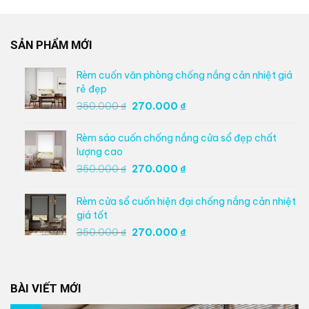
SẢN PHẨM MỚI
Rèm cuốn văn phòng chống nắng cản nhiệt giá
rẻ đẹp
Giá
Giá
350.000
₫
270.000
₫
gốc
hiện
là:
tại
Rèm sáo cuốn chống nắng cửa sổ đẹp chất
350.000 ₫.
là:
lượng cao
270.000 ₫.
Giá
Giá
350.000
₫
270.000
₫
gốc
hiện
là:
tại
Rèm cửa sổ cuốn hiện đại chống nắng cản nhiệt
350.000 ₫.
là:
giá tốt
270.000 ₫.
Giá
Giá
350.000
₫
270.000
₫
gốc
hiện
là:
tại
350.000 ₫.
là:
BÀI VIẾT MỚI
270.000 ₫.