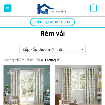
Skip
0
to
content
LIÊN HỆ: 0915 111 313
Rèm vải
Trang chủ
»
Rèm vải
»
Trang 2