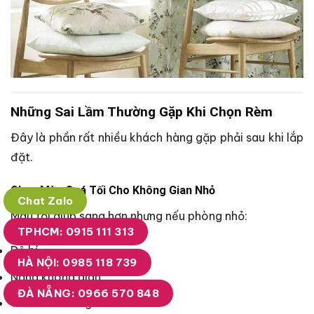
Những Sai Lầm Thường Gặp Khi Chọn Rèm
Đây là phần rất nhiều khách hàng gặp phải sau khi lắp
đặt.
Chọn Màu Quá Tối Cho Không Gian Nhỏ
Chat Zalo
Màu tối giúp sang hơn nhưng nếu phòng nhỏ:
TPHCM: 0915 111 313
Dễ bí
HÀ NỘI: 0985 118 739
Nặng không gian
ĐÀ NẴNG: 0966 570 848
Thiếu ánh sáng